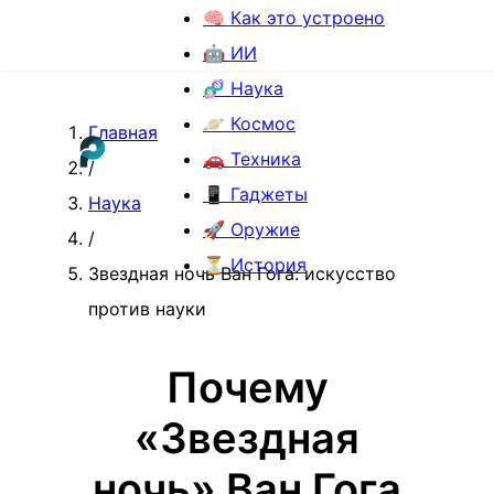
🧠 Как это устроено
🤖 ИИ
🧬 Наука
🪐 Космос
Главная
🚗 Техника
/
📱 Гаджеты
Наука
🚀 Оружие
/
⏳ История
Звездная ночь Ван Гога: искусство
против науки
Почему
«Звездная
ночь» Ван Гога