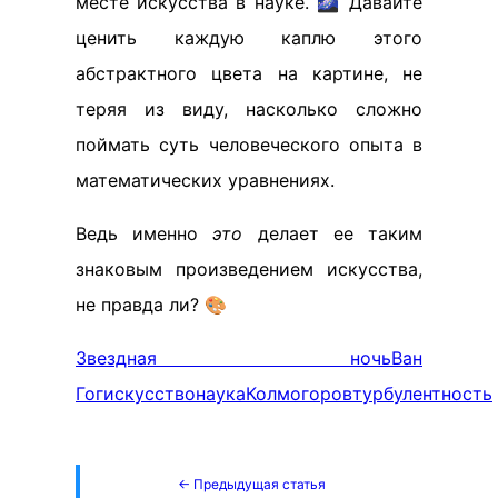
месте искусства в науке. 🌌 Давайте
ценить каждую каплю этого
абстрактного цвета на картине, не
теряя из виду, насколько сложно
поймать суть человеческого опыта в
математических уравнениях.
Ведь именно
это
делает ее таким
знаковым произведением искусства,
не правда ли? 🎨
Звездная ночь
Ван
Гог
искусство
наука
Колмогоров
турбулентность
← Предыдущая статья