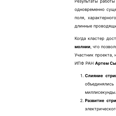
Результаты работы
одновременно суще
поля, характерног
длинные проводящи
Когда кластер дос
молнии
, что позво
Участник проекта,
ИПФ РАН
Артем Сы
Слияние стри
объединялись
миллисекунды
Развитие стр
электрическ