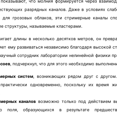
 показывают, что молния формируется через взаимо
ствующих разрядных каналов. Даже в условиях слаб
о для грозовых облаков, эти стримерные каналы сп
е структуры, называемые кластерами.
тигает длины в несколько десятков метров, он прев
ляет ему развиваться независимо благодаря высокой с
 научный сотрудник лаборатории нелинейной физики п
соев
, подчеркнул, что для этого необходимо выполнен
мерных систем
, возникающих рядом друг с другом.
 практически одновременно, поскольку их время ж
.
имерных каналов
возможно только под действием в
ого поля, образующихся в результате предшест