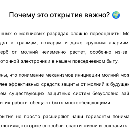
Почему это открытие важно? 🌍
нных о молниевых разрядах сложно переоценить! М
одят к травмам, пожарам и даже крупным авария
ерб от молний неизменно растет, особенно из-за
боточной электроники в нашем повседневном быту.
ены, что понимание механизмов инициации молний мо
олее эффективных средств защиты от молний в будуще
ием существующих защитных систем безусловно за
аты их работы обещают быть многообещающими.
крытия не просто расширяют наши горизонты поним
ологиям, которые способны спасти жизни и сохранить