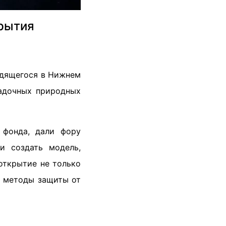
рытия
одящегося в Нижнем
гадочных природных
 фонда, дали фору
и создать модель,
открытие не только
ь методы защиты от