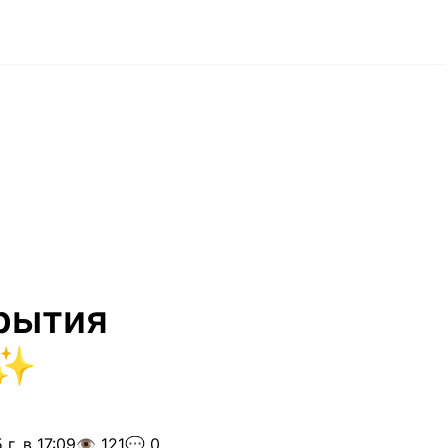
крытия
⚡✨
г. в 17:09
👁️ 121
💬 0