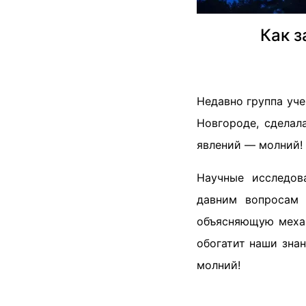
Как 
Недавно группа уч
Новгороде, сделал
явлений — молний! 
Научные исследов
давним вопросам 
объясняющую механ
обогатит наши зна
молний!