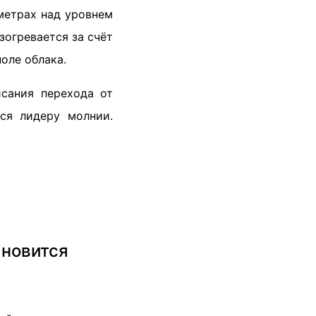
метрах над уровнем
азогревается за счёт
оле облака.
сания перехода от
ся лидеру молнии.
ановится