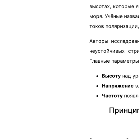
высотах, которые 
моря. Учёные назв
токов поляризации,
Авторы исследова
неустойчивых стр
Главные параметры,
Высоту
над ур
Напряжение
э
Частоту
появл
Принцип