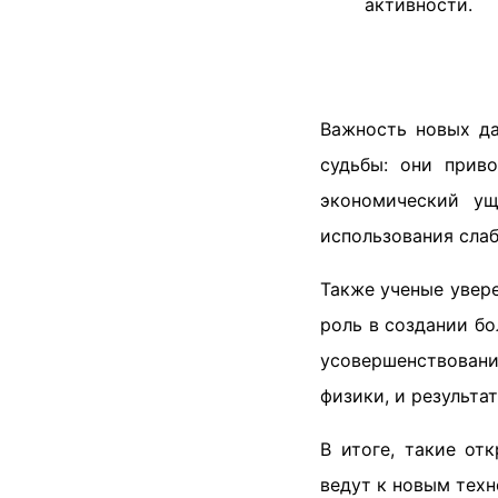
активности.
Важность новых да
судьбы: они прив
экономический ущ
использования сла
Также ученые увер
роль в создании б
усовершенствован
физики, и результ
В итоге, такие от
ведут к новым техн