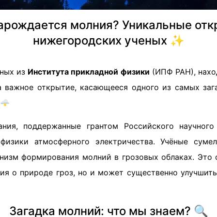
зарождается молния? Уникальные отк
нижегородских ученых ✨
еных из
Института прикладной физики
(ИПФ РАН), нах
а важное открытие, касающееся одного из самых за
🌩️
ания, поддержанные грантом Российского научного
физики атмосферного электричества. Учёные сумел
изм формирования молний в грозовых облаках. Это 
ния о природе гроз, но и может существенно улучшит
Загадка молний: что мы знаем? 🔍