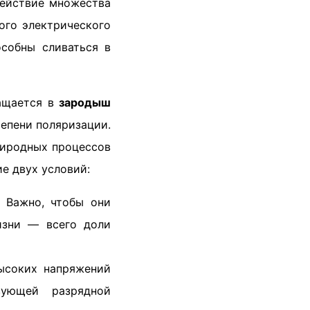
действие множества
ого электрического
особны сливаться в
ращается в
зародыш
тепени поляризации.
риродных процессов
ие двух условий:
 Важно, чтобы они
изни — всего доли
ысоких напряжений
вующей разрядной