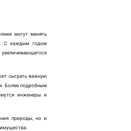
олнии могут менять
м. С каждым годом
 увеличивающегося
жет сыграть важную
м. Более подробным
ймутся инженеры и
ания природы, но и
 имущества.