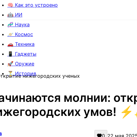
🧠 Как это устроено
🤖 ИИ
🧬 Наука
🪐 Космос
🚗 Техника
📱 Гаджеты
🚀 Оружие
⏳ История
открытие нижегородских ученых
ачинаются молнии: от
ижегородских умов! 
в
0
22 мая 2025 