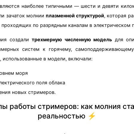
являются наиболее типичными — шести и девяти кило
али зачаток молнии
плазменной структурой
, которая р
 проходящих по разрядным каналам в электрическом п
ния создали
трехмерную численную модель
для опи
имерных систем к горячему, самоподдерживающему
 использованные в модели, включали:
овнем моря
лектрического поля облака
ения новых стримеров.
ы работы стримеров: как молния ст
реальностью ⚡