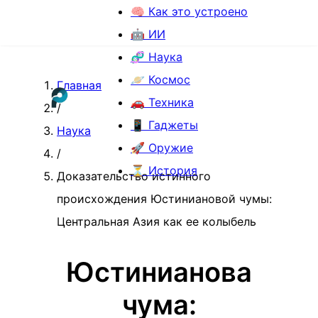
🧠 Как это устроено
🤖 ИИ
🧬 Наука
🪐 Космос
Главная
🚗 Техника
/
📱 Гаджеты
Наука
🚀 Оружие
/
⏳ История
Доказательство истинного
происхождения Юстиниановой чумы:
Центральная Азия как ее колыбель
Юстинианова
чума: