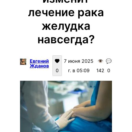
лечение рака
желудка
навсегда?
Евгений
7 июня 2025
👁️
💬
Жданов
0
г. в 05:09
142
0