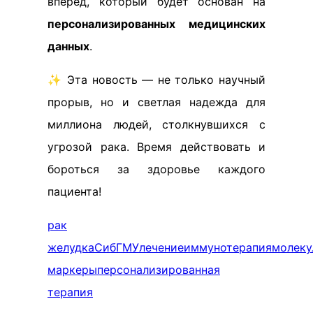
вперед, который будет основан на
персонализированных медицинских
данных
.
✨ Эта новость — не только научный
прорыв, но и светлая надежда для
миллиона людей, столкнувшихся с
угрозой рака. Время действовать и
бороться за здоровье каждого
пациента!
рак
желудка
СибГМУ
лечение
иммунотерапия
молеку
маркеры
персонализированная
терапия