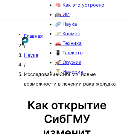
🧠 Как это устроено
🤖 ИИ
🧬 Наука
🪐 Космос
Главная
🚗 Техника
/
📱 Гаджеты
Наука
🚀 Оружие
/
⏳ История
Исследование СибГМУ: новые
возможности в лечении рака желудка
Как открытие
СибГМУ
изменит