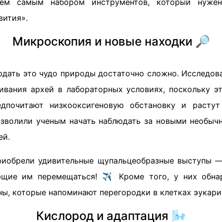
тем самым набором инструментов, который нужен
вития».
Микроскопия и новые находки 🔎
юдать это чудо природы достаточно сложно. Исследов
вания архей в лабораторных условиях, поскольку э
едпочитают низкооксигеновую обстановку и растут
озволили ученым начать наблюдать за новыми необы
ей.
риобрели удивительные щупальцеобразные выступы —
ющие им перемещаться! ✈️ Кроме того, у них обна
ы, которые напоминают перегородки в клетках эукари
Кислород и адаптация 🌬️