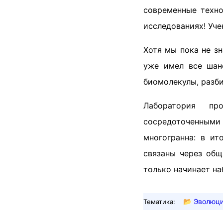
современные техно
исследованиях! Уче
Хотя мы пока не зн
уже имел все шан
биомолекулы, разби
Лаборатория пр
сосредоточенными
многогранна: в ит
связаны через общ
только начинает на
📂
Эволюци
Тематика: