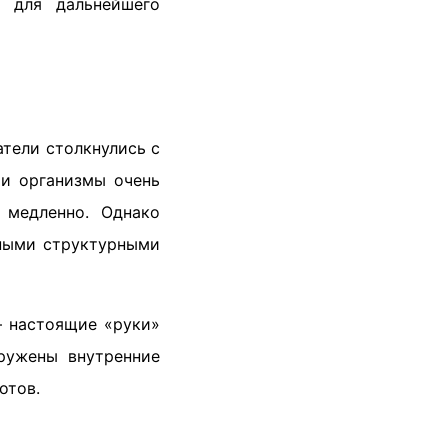
 для дальнейшего
атели столкнулись с
ти организмы очень
 медленно. Однако
чными структурными
 настоящие «руки»
ружены внутренние
отов.