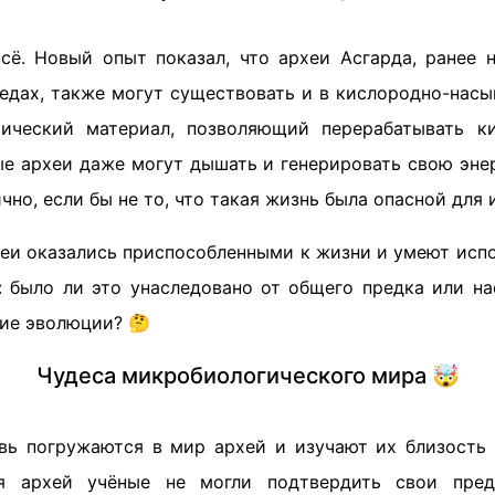
сё. Новый опыт показал, что археи Асгарда, ранее 
едах, также могут существовать и в кислородно-насы
тический материал, позволяющий перерабатывать ки
ые археи даже могут дышать и генерировать свою энер
чно, если бы не то, что такая жизнь была опасной для 
хеи оказались приспособленными к жизни и умеют испо
: было ли это унаследовано от общего предка или на
ние эволюции? 🤔
Чудеса микробиологического мира 🤯
вь погружаются в мир архей и изучают их близость 
я архей учёные не могли подтвердить свои пред