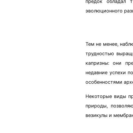
предок обладал 
эволюционного раз
Тем не менее, набл
трудностью выращи
капризны: они пр
недавние успехи п
особенностями арх
Некоторые виды п
природы, позволя
везикулы и мембран