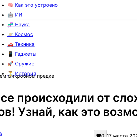
🧠 Как это устроено
🤖 ИИ
🧬 Наука
🪐 Космос
🚗 Техника
📱 Гаджеты
🚀 Оружие
⏳ История
шем микробном предке
се происходили от сл
в! Узнай, как это возм
в
0
17 марта 202