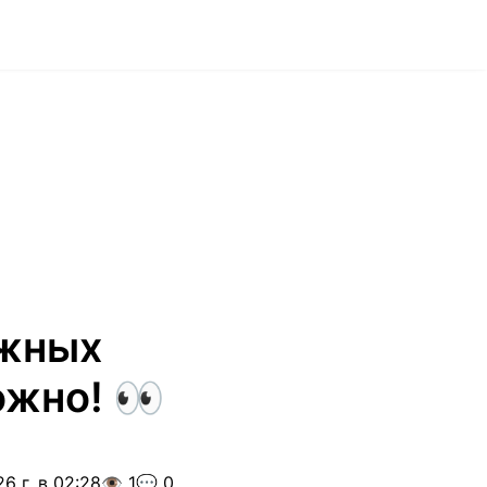
ожных
ожно! 👀
6 г. в 02:28
👁️ 1
💬 0