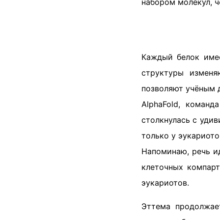
набором молекул, ч
Каждый белок имее
структуры изменя
позволяют учёным 
AlphaFold, коман
столкнулась с уди
только у эукариото
Напоминаю, речь и
клеточных компарт
эукариотов.
Эттема продолжае