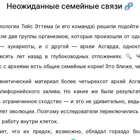
Неожиданные семейные связи 🧬
ологии Тейс Эттема (и его команда) решили подойти 
или две группы организмов, которые произошли от одн
— эукариоты, и с другой — археи Асгарда, однокл
есять лет назад в глубоководных отложениях. 🔍 
ас с археями есть общие семейные корни! Это ближе, ч
енетический материал более четырехсот архей Асг
алифорнийского залива. Но какие же были результа
 ограниченное сходство — и это не удивительно, вед
лет эволюции. Поэтому исследователи переключились 
работу внутри клеток.
ает, что их предок, возможно, обладал гораздо бо