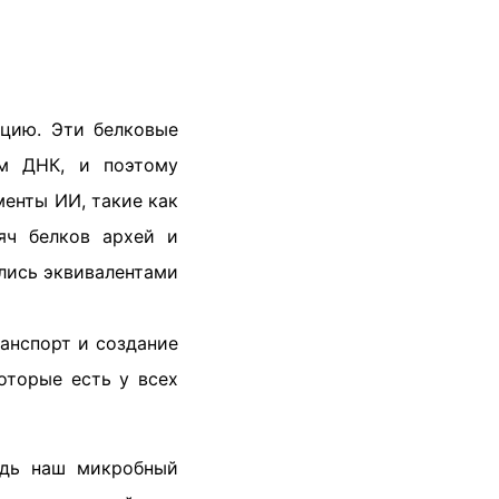
кцию. Эти белковые
ем ДНК, и поэтому
енты ИИ, такие как
яч белков архей и
лись эквивалентами

анспорт и создание
оторые есть у всех
едь наш микробный