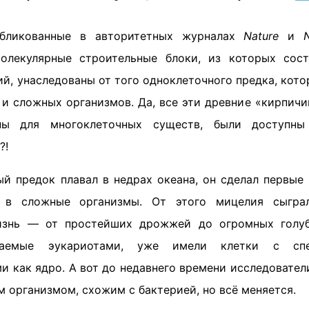
убликованные в авторитетных журналах
Nature
и
молекулярные строительные блоки, из которых сост
й, унаследованы от того одноклеточного предка, кото
 и сложных организмов. Да, все эти древние «кирпичи
ны для многоклеточных существ, были доступны
?!
й предок плавал в недрах океана, он сделал первые 
ь в сложные организмы. От этого мицелия сыгра
изнь — от простейших дрожжей до огромных голу
ваемые эукариотами, уже имели клетки с спе
и как ядро. А вот до недавнего времени исследователи
 организмом, схожим с бактерией, но всё меняется.