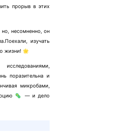
шить прорыв в этих
 но, несомненно, он
.Поехали, изучать
о жизни! 🌟
исследованиями,
нь поразительна и
анчивая микробами,
олюцию 🦠 — и дело