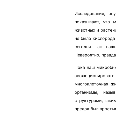
Исследования, оп
показывают, что 
животных и растени
не было кислорода
сегодня так важ
Невероятно, правда
Пока наш микробны
эволюционироват
многоклеточная ж
организмы, назы
структурами, таким
предок был простым