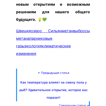
новым открытиям и возможным
решениям для нашего общего
будущего.
💡💚
Швеция
озеро Сильян
метан
выбросы
метана
парниковые
газы
экология
климатические
изменения
← Предыдущая статья
Как температура влияет на смену пола у
рыб? Удивительное открытие, которое вас
поразит!
Следующая статья →