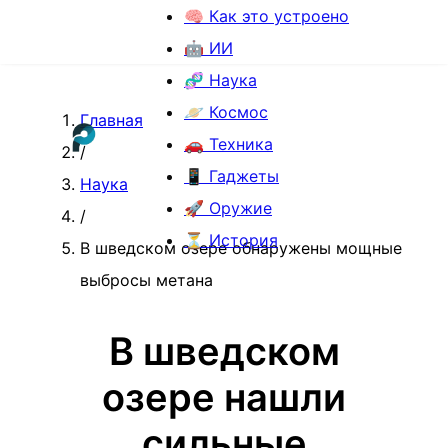
🧠 Как это устроено
🤖 ИИ
🧬 Наука
🪐 Космос
Главная
🚗 Техника
/
📱 Гаджеты
Наука
🚀 Оружие
/
⏳ История
В шведском озере обнаружены мощные
выбросы метана
В шведском
озере нашли
сильные