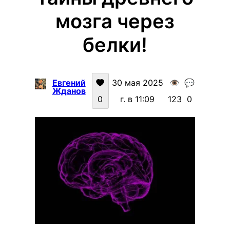
мозга через
белки!
Евгений
30 мая 2025
👁️
💬
Жданов
0
г. в 11:09
123
0