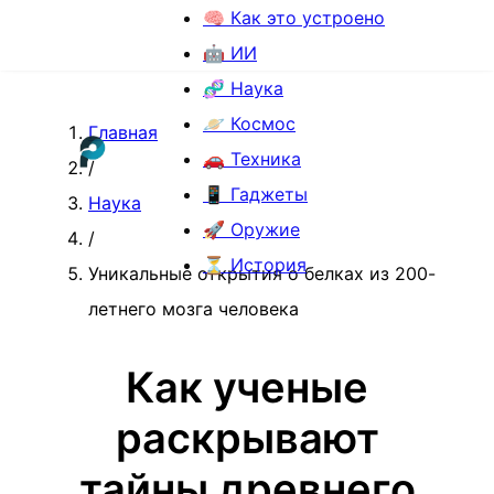
🧠 Как это устроено
🤖 ИИ
🧬 Наука
🪐 Космос
Главная
🚗 Техника
/
📱 Гаджеты
Наука
🚀 Оружие
/
⏳ История
Уникальные открытия о белках из 200-
летнего мозга человека
Как ученые
раскрывают
тайны древнего