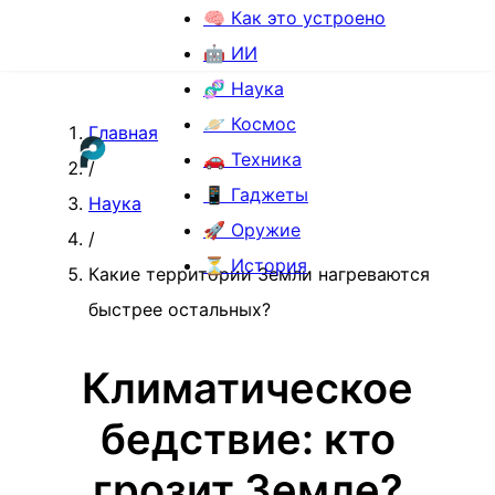
🧠 Как это устроено
🤖 ИИ
🧬 Наука
🪐 Космос
Главная
🚗 Техника
/
📱 Гаджеты
Наука
🚀 Оружие
/
⏳ История
Какие территории Земли нагреваются
быстрее остальных?
Климатическое
бедствие: кто
грозит Земле?