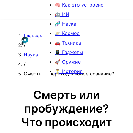
🧠 Как это устроено
🤖 ИИ
🧬 Наука
🪐 Космос
Главная
🚗 Техника
/
📱 Гаджеты
Наука
🚀 Оружие
/
⏳ История
Смерть — переход в новое сознание?
Смерть или
пробуждение?
Что происходит