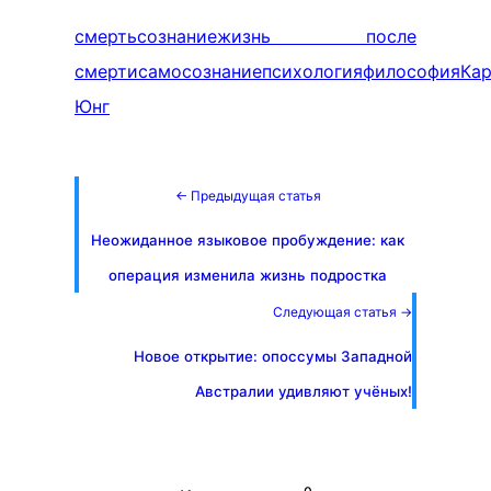
смерть
сознание
жизнь после
смерти
самосознание
психология
философия
Ка
Юнг
← Предыдущая статья
Неожиданное языковое пробуждение: как
операция изменила жизнь подростка
Следующая статья →
Новое открытие: опоссумы Западной
Австралии удивляют учёных!