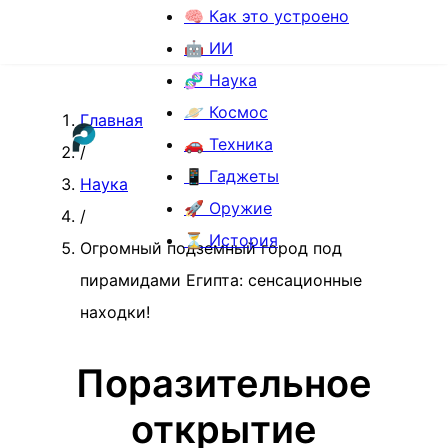
🧠 Как это устроено
🤖 ИИ
🧬 Наука
🪐 Космос
Главная
🚗 Техника
/
📱 Гаджеты
Наука
🚀 Оружие
/
⏳ История
Огромный подземный город под
пирамидами Египта: сенсационные
находки!
Поразительное
открытие