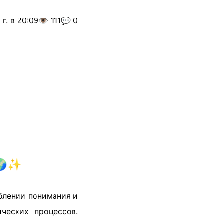
г. в 20:09
👁️ 111
💬 0
 🌍✨
ублении понимания и
ческих процессов.