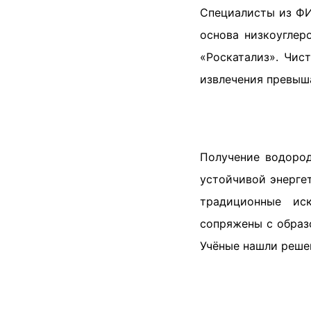
Специалисты из ФИ
основа низкоуглер
«Роскатализ». Чис
извлечения превы
Получение водород
устойчивой энерге
традиционные ис
сопряжены с образ
Учёные нашли решен