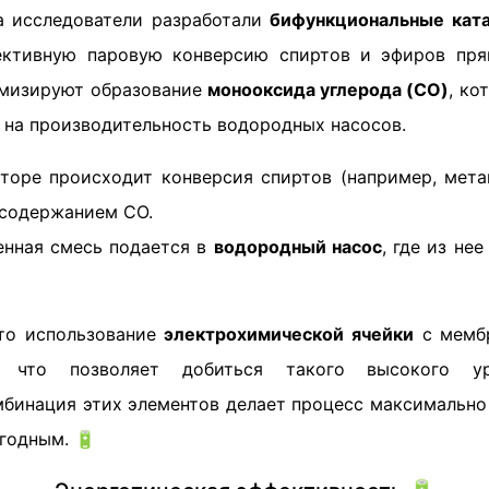
а исследователи разработали
бифункциональные кат
ективную паровую конверсию спиртов и эфиров пря
имизируют образование
монооксида углерода (CO)
, ко
 на производительность водородных насосов.
торе происходит конверсия спиртов (например, метан
содержанием СО.
нная смесь подается в
водородный насос
, где из не
то использование
электрохимической ячейки
с мемб
л, что позволяет добиться такого высокого 
мбинация этих элементов делает процесс максимальн
годным. 🔋