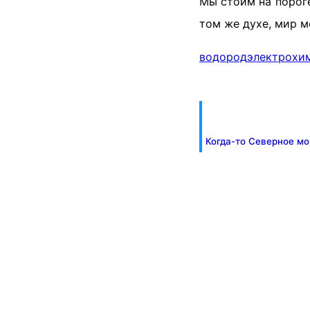
Мы стоим на порог
том же духе, мир м
водород
электрохи
Когда-то Северное мо