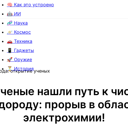
🧠 Как это устроено
🤖 ИИ
🧬 Наука
🪐 Космос
🚗 Техника
📱 Гаджеты
🚀 Оружие
⏳ История
ода: открытие ученых
ученые нашли путь к чи
дороду: прорыв в обла
электрохимии!