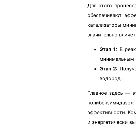
Для этого процесс
обеспечивают эфф
катализаторы мин
значительно влияет
Этап 1:
В реак
минимальным 
Этап 2:
Получе
водород.
Главное здесь — э
полибензимидазо
эффективности. Ко
и энергетически вы