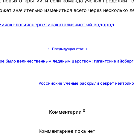
е новых открытий, и если команда ученых продолжит с
ожет значительно измениться всего через несколько ле
мия
экология
энергетика
катализ
чистый водород
← Предыдущая статья
ре было величественным ледяным царством: гигантские айсберг
Российские ученые раскрыли секрет нейтрино
0
Комментарии
Комментариев пока нет