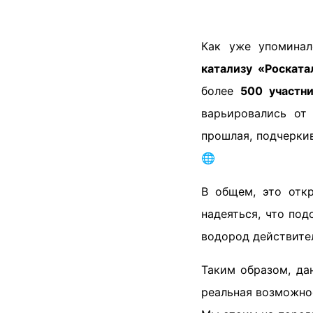
Как уже упоминал
катализу «Роската
более
500 участн
варьировались от
прошлая, подчерки
🌐
В общем, это отк
надеяться, что по
водород действите
Таким образом, да
реальная возможнос