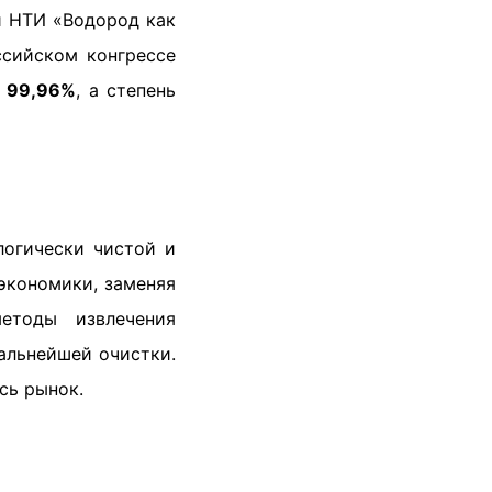
й НТИ «Водород как
ссийском конгрессе
е
99,96%
, а степень
логически чистой и
экономики, заменяя
етоды извлечения
альнейшей очистки.
сь рынок.