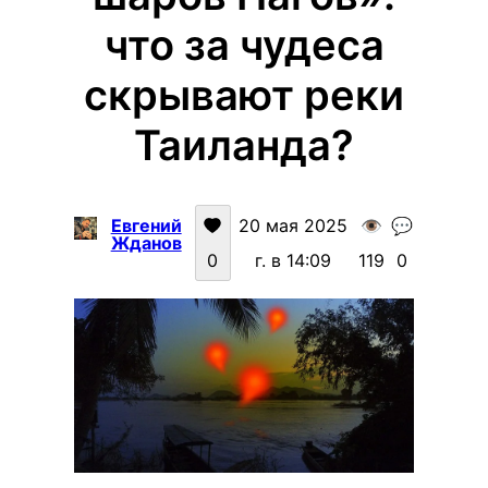
что за чудеса
скрывают реки
Таиланда?
Евгений
20 мая 2025
👁️
💬
Жданов
0
г. в 14:09
119
0