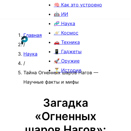
🧠 Как это устроено
🤖 ИИ
🧬 Наука
🪐 Космос
Главная
🚗 Техника
/
📱 Гаджеты
Наука
🚀 Оружие
/
⏳ История
Тайна Огненных шаров Нагов —
Научные факты и мифы
Загадка
«Огненных
шаров Нагов»: