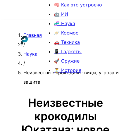
🧠 Как это устроено
🤖 ИИ
🧬 Наука
🪐 Космос
Главная
🚗 Техника
/
📱 Гаджеты
Наука
🚀 Оружие
/
⏳ История
Неизвестные крокодилы: виды, угроза и
защита
Неизвестные
крокодилы
Юкатана: новое