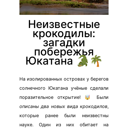
Неизвестные
крокодилы:
загадки
побережья
Юкатана 🐊🌴
На изолированных островах у берегов
солнечного Юкатана учёные сделали
поразительное открытие! 🤯 Были
описаны два новых вида крокодилов
,
которые ранее были неизвестны
науке. Один из них обитает на