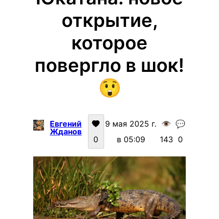
открытие,
которое
повергло в шок!
😲
Евгений
9 мая 2025 г.
👁️
💬
Жданов
0
в 05:09
143
0