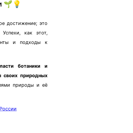
и 🌱💡
ое достижение; это
Успехи, как этот,
енты и подходы к
бласти ботаники и
ы своих природных
лями природы и её
 России