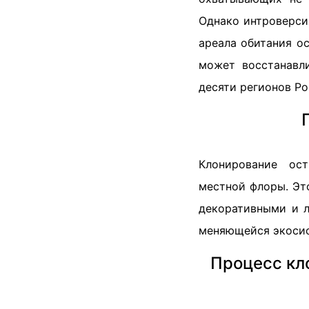
Однако интроверси
ареала обитания ос
может восстанавли
десяти регионов Ро
Клонирование ост
местной флоры. Это
декоративными и л
меняющейся экосис
Процесс кл