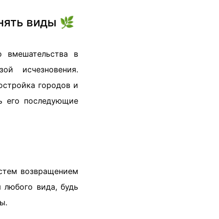
нять виды 🌿
о вмешательства в
ой исчезновения.
остройка городов и
ь его последующие
истем возвращением
 любого вида, будь
ы.