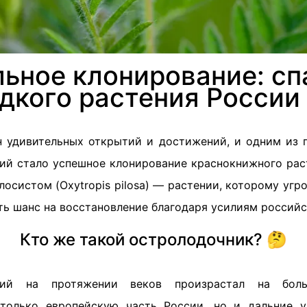
льное клонирование: сп
дкого растения России
 удивительных открытий и достижений, и одним из 
й стало успешное клонирование краснокнижного раст
осистом (Oxytropis pilosa) — растении, которому угр
сть шанс на восстановление благодаря усилиям российс
Кто же такой остролодочник? 🤔
ий на протяжении веков произрастал на боль
только европейскую часть России, но и дальние у