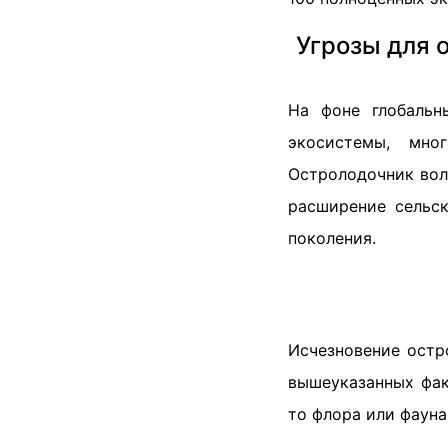
Угрозы для 
На фоне глобальн
экосистемы, мно
Остролодочник вол
расширение сельс
поколения.
Исчезновение остр
вышеуказанных фак
то флора или фауна