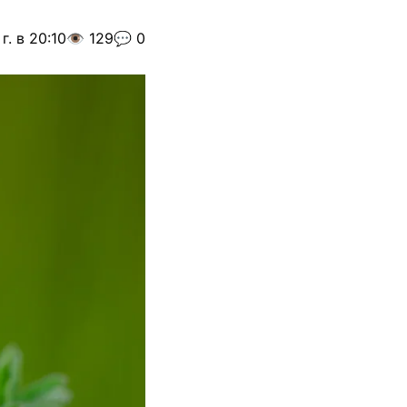
г. в 20:10
👁️ 129
💬 0