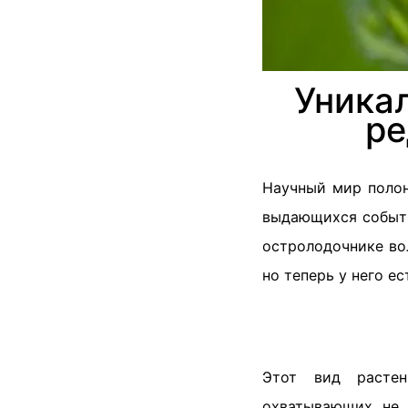
Уника
ре
Научный мир полон
выдающихся событи
остролодочнике вол
но теперь у него е
Этот вид растен
охватывающих не 