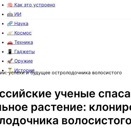
🧠 Как это устроено
🤖 ИИ
🧬 Наука
🪐 Космос
🚗 Техника
📱 Гаджеты
🚀 Оружие
⏳ История
ии: успехи и будущее остролодочника волосистого
ссийские ученые спас
ьное растение: клонир
лодочника волосистого