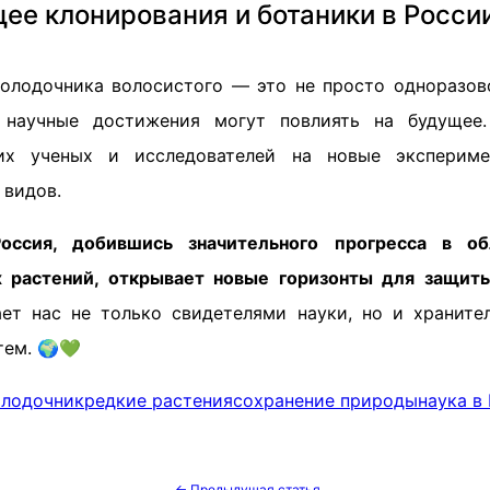
ее клонирования и ботаники в Росси
олодочника волосистого — это не просто одноразов
 научные достижения могут повлиять на будущее. 
гих ученых и исследователей на новые эксперим
 видов.
оссия, добившись значительного прогресса в о
х растений, открывает новые горизонты для защит
ет нас не только свидетелями науки, но и храните
тем. 🌍💚
олодочник
редкие растения
сохранение природы
наука в
← Предыдущая статья