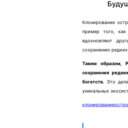
Будущ
Клонирование остр
пример того, как
вдохновляют дру
сохранению редких
Таким образом, Р
сохранения редки
богатств.
Это дела
уникальных экосис
клонирование
остр