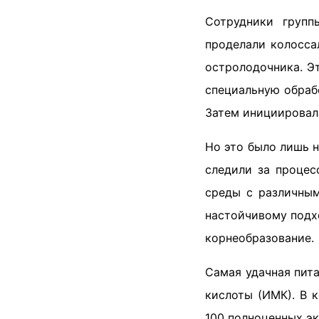
Сотрудники групп
проделали колосса
остролодочника. Э
специальную обраб
Затем инициировала
Но это было лишь 
следили за процес
среды с различным
настойчивому подхо
корнеобразование.
Самая удачная пит
кислоты (ИМК). В к
100 полноценных эк