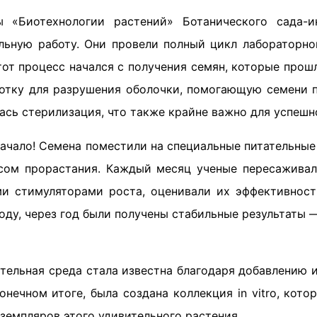
ы «Биотехнологии растений» Ботанического сада-
льную работу. Они провели полный цикл лабораторно
тот процесс начался с получения семян, которые про
отку для разрушения оболочки, помогающую семени п
сь стерилизация, что также крайне важно для успешн
начало! Семена поместили на специальные питательные
сом прорастания. Каждый месяц ученые пересажива
и стимуляторами роста, оценивали их эффективност
ду, через год были получены стабильные результаты 
ательная среда стала известна благодаря добавлению 
онечном итоге, была создана коллекция in vitro, кото
земпляров этого удивительного растения.