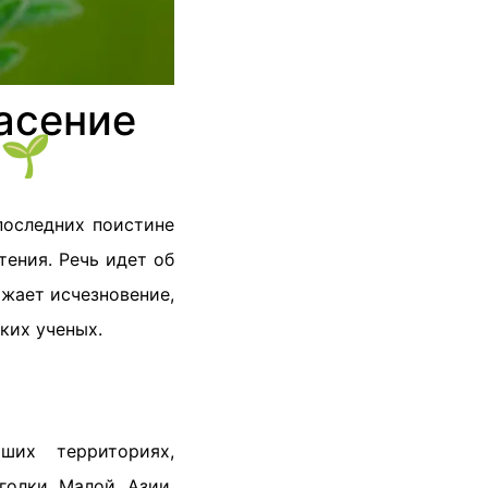
асение
 🌱
последних поистине
ения. Речь идет об
ожает исчезновение,
ких ученых.
ших территориях,
голки Малой Азии.