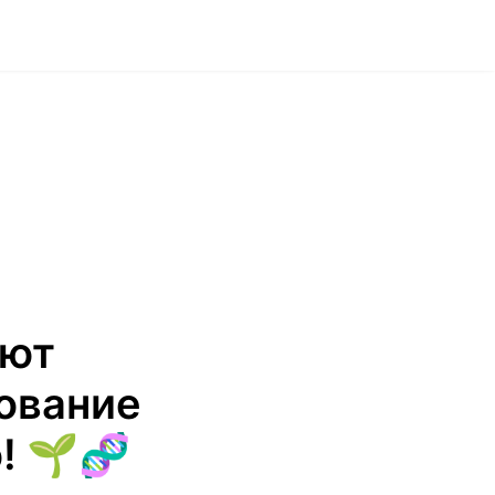
ают
ование
! 🌱🧬