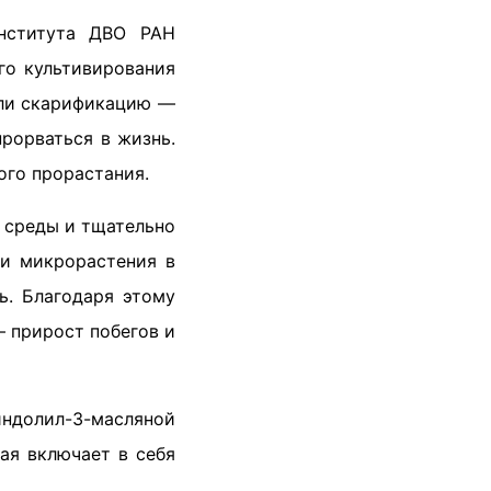
института ДВО РАН
го культивирования
шли скарификацию —
рорваться в жизнь.
ого прорастания.
 среды и тщательно
ли микрорастения в
ь. Благодаря этому
— прирост побегов и
индолил-3-масляной
рая включает в себя