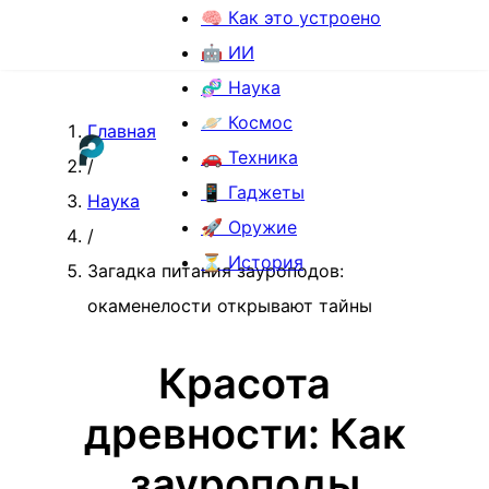
🧠 Как это устроено
🤖 ИИ
🧬 Наука
🪐 Космос
Главная
🚗 Техника
/
📱 Гаджеты
Наука
🚀 Оружие
/
⏳ История
Загадка питания зауроподов:
окаменелости открывают тайны
Красота
древности: Как
зауроподы