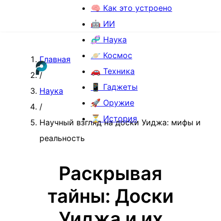
🧠 Как это устроено
🤖 ИИ
🧬 Наука
🪐 Космос
Главная
🚗 Техника
/
📱 Гаджеты
Наука
🚀 Оружие
/
⏳ История
Научный взгляд на доски Уиджа: мифы и
реальность
Раскрывая
тайны: Доски
Уиджа и их