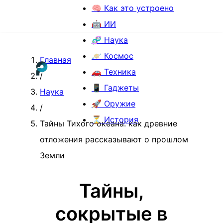
🧠 Как это устроено
🤖 ИИ
🧬 Наука
🪐 Космос
Главная
🚗 Техника
/
📱 Гаджеты
Наука
🚀 Оружие
/
⏳ История
Тайны Тихого океана: как древние
отложения рассказывают о прошлом
Земли
Тайны,
сокрытые в