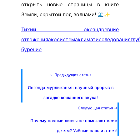
открыть новые страницы в книге
Земли, скрытой под волнами! 🌊✨
Тихий океан
древние
отложения
экосистема
климат
исследования
глу
бурение
← Предыдущая статья
Легенда мурлыканья: научный прорыв в
загадке кошачьего звука!
Следующая статья →
Почему ночные линзы не помогают всем
детям? Учёные нашли ответ!