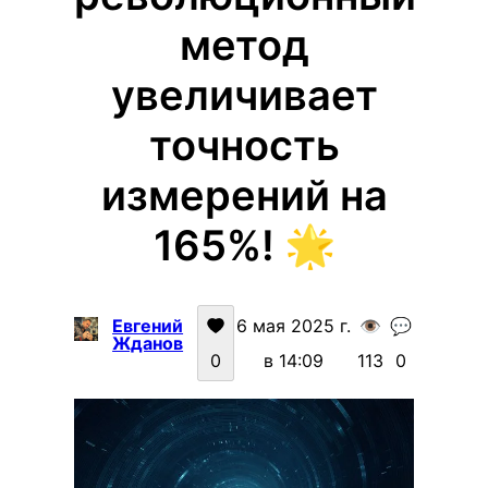
метод
увеличивает
точность
измерений на
165%! 🌟
Евгений
6 мая 2025 г.
👁️
💬
Жданов
0
в 14:09
113
0