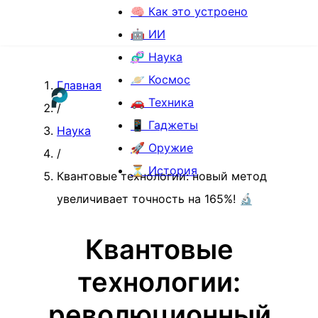
🧠 Как это устроено
🤖 ИИ
🧬 Наука
🪐 Космос
Главная
🚗 Техника
/
📱 Гаджеты
Наука
🚀 Оружие
/
⏳ История
Квантовые технологии: новый метод
увеличивает точность на 165%! 🔬
Квантовые
технологии:
революционный