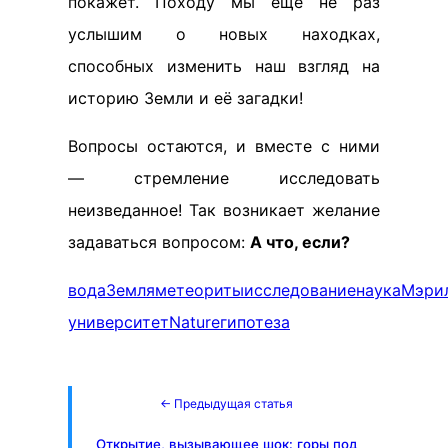
покажет. Походу мы еще не раз
услышим о новых находках,
способных изменить наш взгляд на
историю Земли и её загадки!
Вопросы остаются, и вместе с ними
— стремление исследовать
неизведанное! Так возникает желание
задаваться вопросом:
А что, если?
вода
Земля
метеориты
исследование
наука
Мэри
университет
Nature
гипотеза
← Предыдущая статья
Открытие, вызывающее шок: горы под