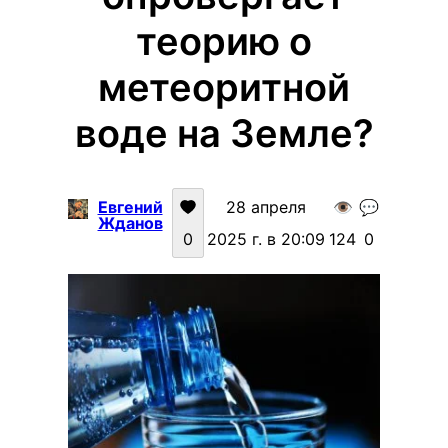
теорию о
метеоритной
воде на Земле?
Евгений
28 апреля
👁️
💬
Жданов
0
2025 г. в 20:09
124
0