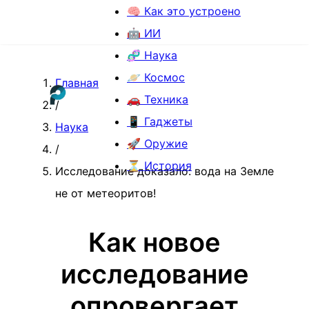
🧠 Как это устроено
🤖 ИИ
🧬 Наука
🪐 Космос
Главная
🚗 Техника
/
📱 Гаджеты
Наука
🚀 Оружие
/
⏳ История
Исследование доказало: вода на Земле
не от метеоритов!
Как новое
исследование
опровергает