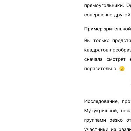
прямоугольники. О
совершенно другой 
Пример зрительной
Вы только предста
квадратов преобраз
сначала смотрят
поразительно! 😲
Исследование, пр
Мутукришной, пок
группами резко от
участники из разл