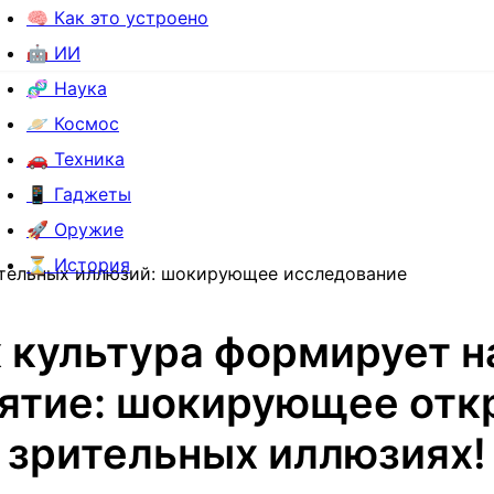
🧠 Как это устроено
🤖 ИИ
🧬 Наука
🪐 Космос
🚗 Техника
📱 Гаджеты
🚀 Оружие
⏳ История
рительных иллюзий: шокирующее исследование
 культура формирует 
ятие: шокирующее отк
зрительных иллюзиях!