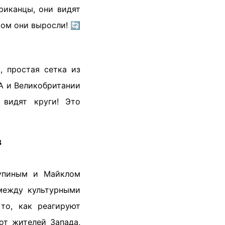
риканцы, они видят
ром они выросли! 🔄
, простая сетка из
А и Великобритании
видят круги! Это
в
рупиным и Майклом
между культурными
 то, как реагируют
от жителей Запада,