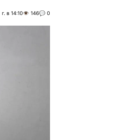
г. в 14:10
👁️ 146
💬 0