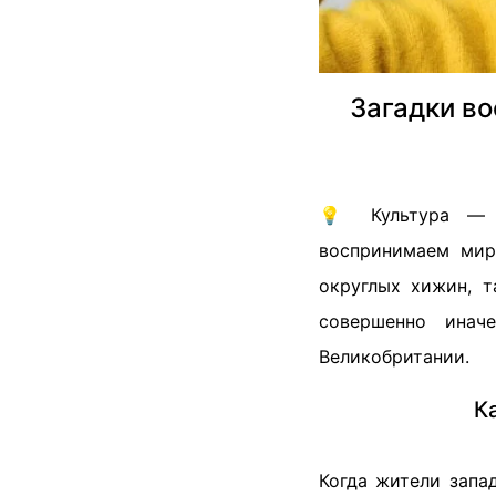
Загадки в
💡 Культура — н
воспринимаем мир 
округлых хижин, 
совершенно инач
Великобритании.
К
Когда жители запа