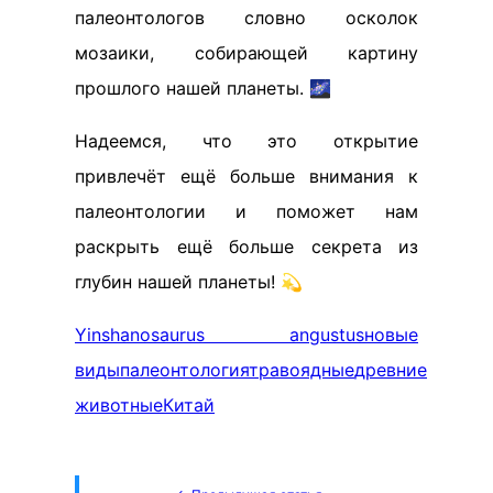
палеонтологов словно осколок
мозаики, собирающей картину
прошлого нашей планеты. 🌌
Надеемся, что это открытие
привлечёт ещё больше внимания к
палеонтологии и поможет нам
раскрыть ещё больше секрета из
глубин нашей планеты! 💫
Yinshanosaurus angustus
новые
виды
палеонтология
травоядные
древние
животные
Китай