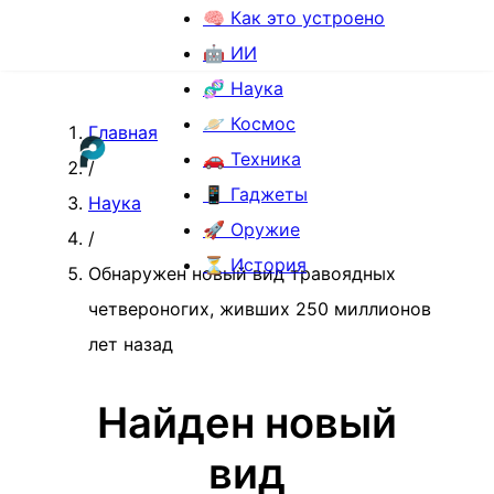
🧠 Как это устроено
🤖 ИИ
🧬 Наука
🪐 Космос
Главная
🚗 Техника
/
📱 Гаджеты
Наука
🚀 Оружие
/
⏳ История
Обнаружен новый вид травоядных
четвероногих, живших 250 миллионов
лет назад
Найден новый
вид