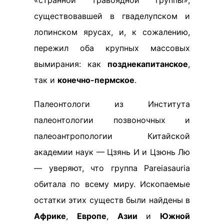
«странной травоядной группы»,
существовавшей в гваделупском и
лопинском ярусах, и, к сожалению,
пережил оба крупных массовых
вымирания: как
позднекапитанское
,
так и
конечно-пермское
.
Палеонтологи из Института
палеонтологии позвоночных и
палеоантропологии Китайской
академии наук — Цзянь И и Цзюнь Лю
— уверяют, что группа Pareiasauria
обитала по всему миру. Ископаемые
остатки этих существ были найдены в
Африке
,
Европе
,
Азии
и
Южной