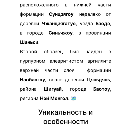
расположенного в нижней части
формации
Сунцзягоу
, недалеко от
деревни
Чжанцзягэтуо
, уезда
Баодэ
,
в городе
Синьчжоу
, в провинции
Шаньси
.
Второй образец был найден в
пурпурном алевритистом аргиллите
верхней части слоя I формации
Наобаогоу
, возле деревни
Цяньдянь
,
района
Шигуай
, города
Баотоу
,
региона
Нэй Монгол
. 🗺️
Уникальность и
особенности