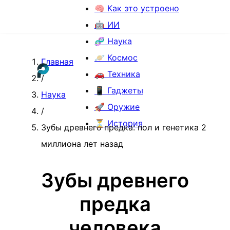
🧠 Как это устроено
🤖 ИИ
🧬 Наука
🪐 Космос
Главная
🚗 Техника
/
📱 Гаджеты
Наука
🚀 Оружие
/
⏳ История
Зубы древнего предка: пол и генетика 2
миллиона лет назад
Зубы древнего
предка
человека