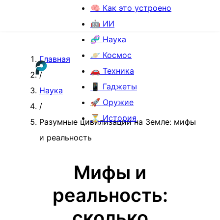
🧠 Как это устроено
🤖 ИИ
🧬 Наука
🪐 Космос
Главная
🚗 Техника
/
📱 Гаджеты
Наука
🚀 Оружие
/
⏳ История
Разумные цивилизации на Земле: мифы
и реальность
Мифы и
реальность:
сколько