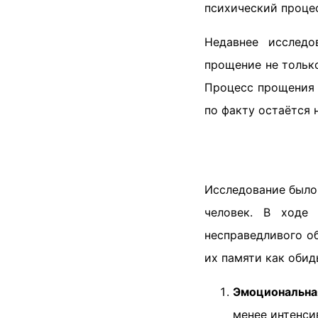
психический процес
Недавнее исслед
прощение не тольк
Процесс прощения 
по факту остаётся 
Исследование было
человек. В ходе 
несправедливого о
их памяти как оби
Эмоциональна
менее интенси