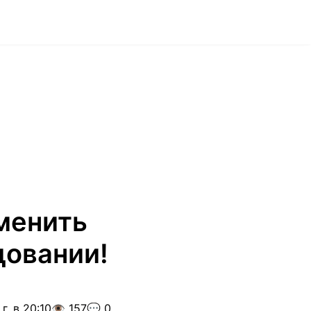
менить
довании!
г. в 20:10
👁️ 157
💬 0