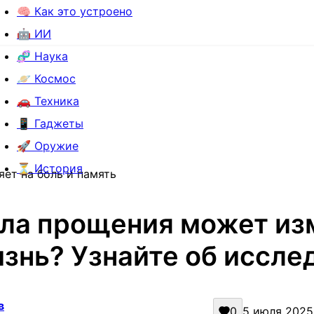
🧠 Как это устроено
🤖 ИИ
🧬 Наука
🪐 Космос
🚗 Техника
📱 Гаджеты
🚀 Оружие
⏳ История
яет на боль и память
ила прощения может из
знь? Узнайте об иссле
в
0
5 июля 2025 