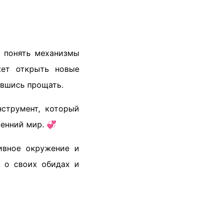
е понять механизмы
жет открыть новые
ившись прощать.
струмент, который
ренний мир. 💞
ивное окружение и
я о своих обидах и