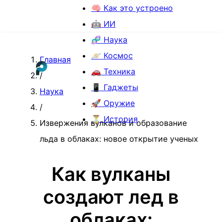
🧠 Как это устроено
🤖 ИИ
🧬 Наука
🪐 Космос
Главная
🚗 Техника
/
📱 Гаджеты
Наука
🚀 Оружие
/
⏳ История
Извержения вулканов и образование
льда в облаках: новое открытие ученых
Как вулканы
создают лед в
облаках: