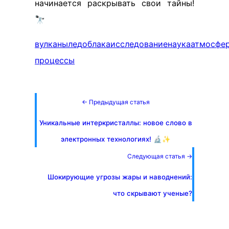
начинается раскрывать свои тайны!
🔭
вулканы
лед
облака
исследование
наука
атмосфе
процессы
← Предыдущая статья
Уникальные интеркристаллы: новое слово в
электронных технологиях! 🔬✨
Следующая статья →
Шокирующие угрозы жары и наводнений:
что скрывают ученые?