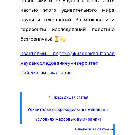
новостями и не упустите шанс стать
частью этого удивительного мира
науки и технологий. Возможности и
горизонты исследований поистине
безграничны! ⏳💫
квантовый переход
физика
квантовая
наука
исследование
университет
Райс
магниты
магноны
← Предыдущая статья
Удивительные крокодилы: выживание в
условиях массовых вымираний!
Следующая статья →