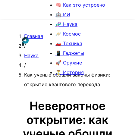
🧠 Как это устроено
🤖 ИИ
🧬 Наука
🪐 Космос
Главная
🚗 Техника
/
📱 Гаджеты
Наука
🚀 Оружие
/
⏳ История
Как ученые обошли законы физики:
открытие квантового перехода
Невероятное
открытие: как
ученые обошли