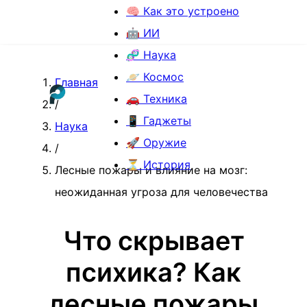
🧠 Как это устроено
🤖 ИИ
🧬 Наука
🪐 Космос
Главная
🚗 Техника
/
📱 Гаджеты
Наука
🚀 Оружие
/
⏳ История
Лесные пожары и влияние на мозг:
неожиданная угроза для человечества
Что скрывает
психика? Как
лесные пожары