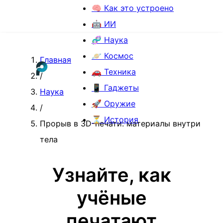
🧠 Как это устроено
🤖 ИИ
🧬 Наука
🪐 Космос
Главная
🚗 Техника
/
📱 Гаджеты
Наука
🚀 Оружие
/
⏳ История
Прорыв в 3D-печати: материалы внутри
тела
Узнайте, как
учёные
печатают