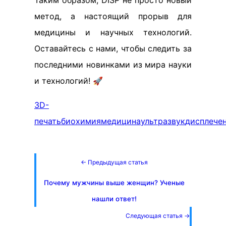
Таким образом, DISP не просто новый
метод, а настоящий прорыв для
медицины и научных технологий.
Оставайтесь с нами, чтобы следить за
последними новинками из мира науки
и технологий! 🚀
3D-
печать
биохимия
медицина
ультразвук
дисп
лече
← Предыдущая статья
Почему мужчины выше женщин? Ученые
нашли ответ!
Следующая статья →