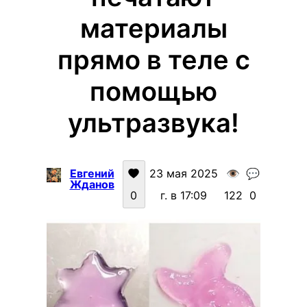
материалы
прямо в теле с
помощью
ультразвука!
Евгений
23 мая 2025
👁️
💬
Жданов
0
г. в 17:09
122
0