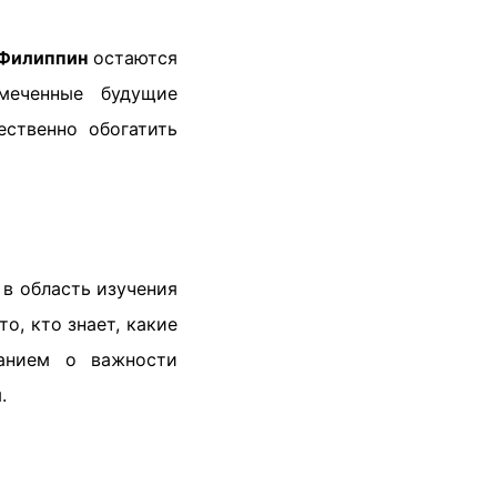
 Филиппин
остаются
амеченные будущие
ственно обогатить
 в область изучения
о, кто знает, какие
нанием о важности
.