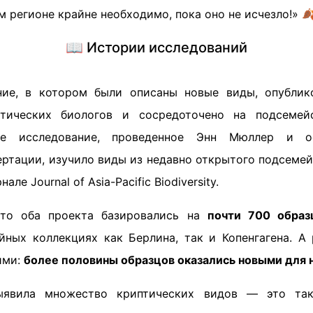
м регионе крайне необходимо, пока оно не исчезло!» 
📖 Истории исследований
ние, в котором были описаны новые виды, опублик
атических биологов и сосредоточено на подсеме
ое исследование, проведенное Энн Мюллер и 
ертации, изучило виды из недавно открытого подсеме
ле Journal of Asia-Pacific Biodiversity.
что оба проекта базировались на
почти 700 образ
йных коллекциях как Берлина, так и Копенгагена. А 
ими:
более половины образцов оказались новыми для 
ыявила множество криптических видов — это так