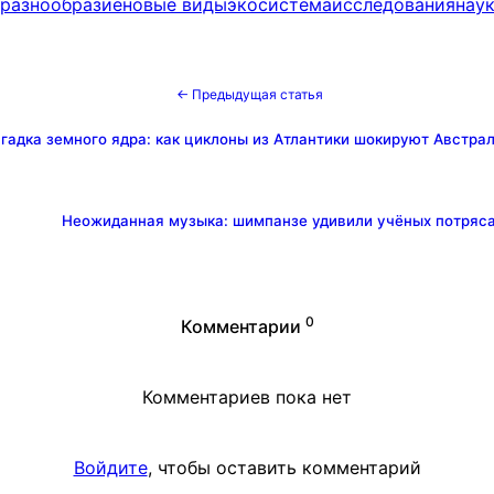
разнообразие
новые виды
экосистема
исследования
нау
← Предыдущая статья
гадка земного ядра: как циклоны из Атлантики шокируют Австра
Неожиданная музыка: шимпанзе удивили учёных потряс
0
Комментарии
Комментариев пока нет
Войдите
, чтобы оставить комментарий