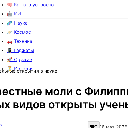
🧠 Как это устроено
🤖 ИИ
🧬 Наука
🪐 Космос
🚗 Техника
📱 Гаджеты
🚀 Оружие
⏳ История
альные открытия в науке
естные моли с Филипп
ых видов открыты учен
в
0
16 мая 2025 