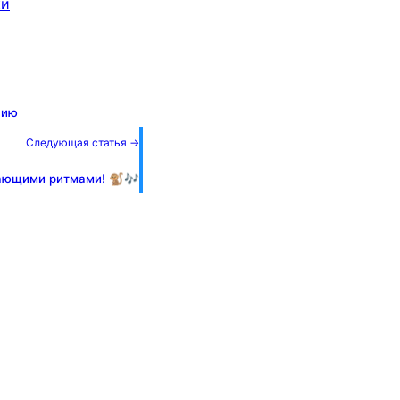
ки
лию
Следующая статья →
ающими ритмами! 🐒🎶