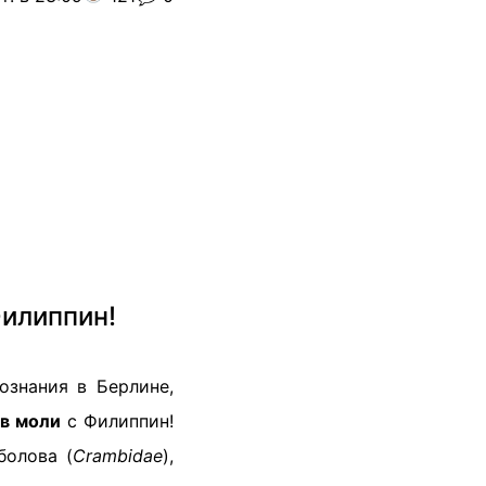
Филиппин!
ознания в Берлине,
ов моли
с Филиппин!
болова (
Crambidae
),