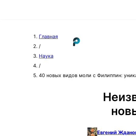
Главная
/
Наука
/
40 новых видов моли с Филиппин: уник
Неизв
нов
Евгений Ждано