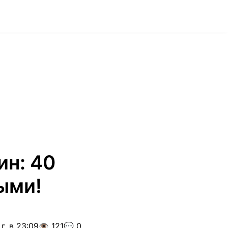
ин: 40
ыми!
г. в 23:09
👁️ 121
💬 0