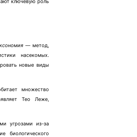
рают ключевую роль
аксономия
— метод,
стики насекомых.
ировать новые виды
обитает множество
являет Тео Леже,
ми угрозами из-за
ие биологического