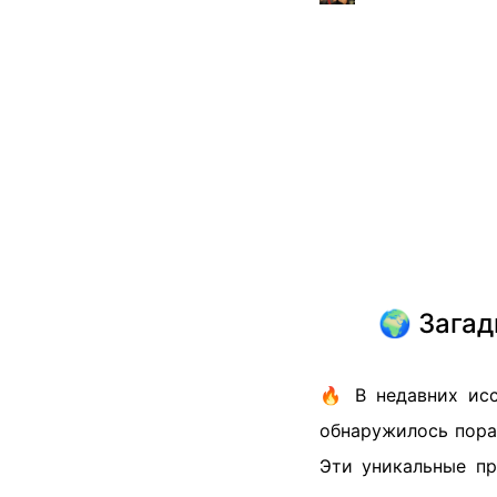
🌍 Загад
🔥 В недавних исс
обнаружилось пор
Эти уникальные пр