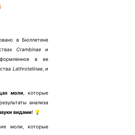

овано в Бюллетене
йствах
Crambinae
и
оформленное в ее
йства
Lathrotelinae
, и
цах моли
, которые
результаты анализа
науки видами
! 💡
ие моли, которые