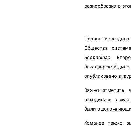
разнообразия в это
Первое исследова
Общества систем
Scopariinae
. Втор
бакалаврской дисс
опубликовано в журна
Важно отметить, 
находились в музе
были ошеломляющ
Команда также в