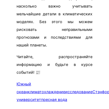
насколько важно учитывать
мельчайшие детали в климатических
моделях. Без этого мы можем
рисковать неправильными
прогнозами и последствиями для
нашей планеты.
Читайте, распространяйте
информацию и будьте в курсе
событий! 📰
Южный
океан
климат
охлаждение
исследование
Стэнфо
университет
пресная вода