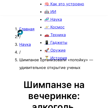
🧠 Как это устроено
🤖 ИИ
🧬 Наука
🪐 Космос
Главная
🚗 Техника
/
📱 Гаджеты
Наука
🚀 Оружие
/
⏳ История
Шимпанзе организовали «попойку» —
удивительное открытие ученых
Шимпанзе на
вечеринке:
алкоголь,