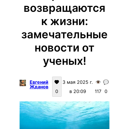
возвращаются
к жизни:
замечательные
новости от
ученых!
Евгений
3 мая 2025 г.
👁️
💬
Жданов
0
в 20:09
117
0