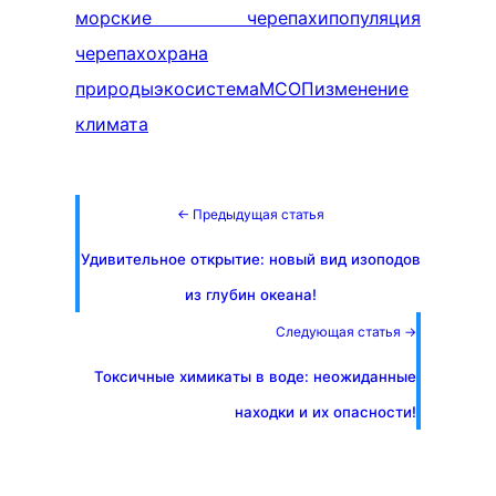
морские черепахи
популяция
черепах
охрана
природы
экосистема
МСОП
изменение
климата
← Предыдущая статья
Удивительное открытие: новый вид изоподов
из глубин океана!
Следующая статья →
Токсичные химикаты в воде: неожиданные
находки и их опасности!