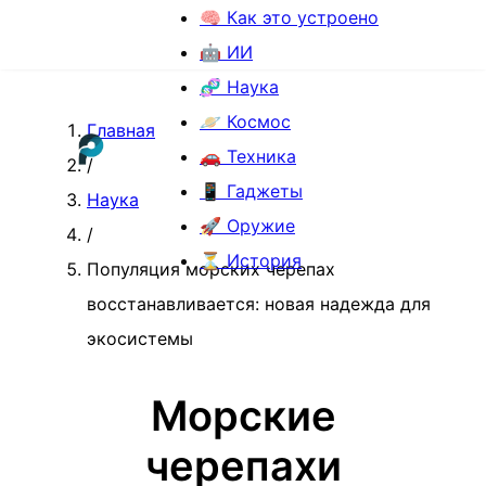
🧠 Как это устроено
🤖 ИИ
🧬 Наука
🪐 Космос
Главная
🚗 Техника
/
📱 Гаджеты
Наука
🚀 Оружие
/
⏳ История
Популяция морских черепах
восстанавливается: новая надежда для
экосистемы
Морские
черепахи