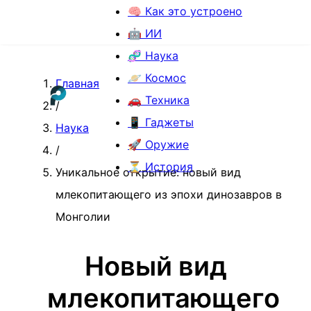
🧠 Как это устроено
🤖 ИИ
🧬 Наука
🪐 Космос
Главная
🚗 Техника
/
📱 Гаджеты
Наука
🚀 Оружие
/
⏳ История
Уникальное открытие: новый вид
млекопитающего из эпохи динозавров в
Монголии
Новый вид
млекопитающего