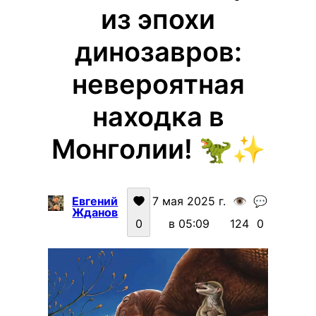
из эпохи
динозавров:
невероятная
находка в
Монголии! 🦖✨
Евгений
7 мая 2025 г.
👁️
💬
Жданов
0
в 05:09
124
0