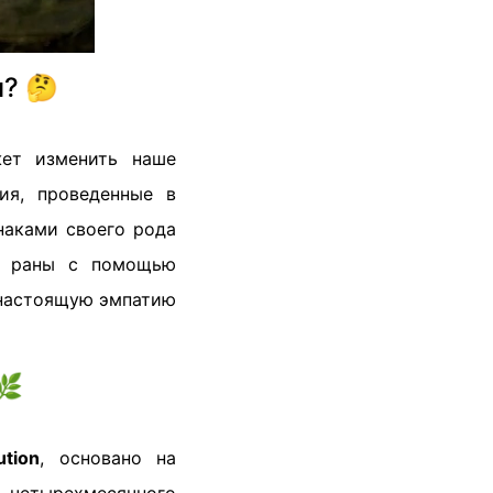
н? 🤔
жет изменить наше
ия, проведенные в
наками своего рода
ои раны с помощью
 настоящую эмпатию
🌿
ution
, основано на