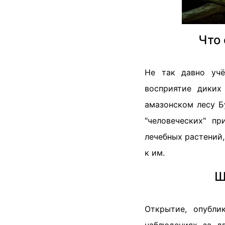
Что 
Не так давно учё
восприятие диких
амазонском лесу Б
"человеческих" п
лечебных растений
к им.
Ш
Открытие, опубл