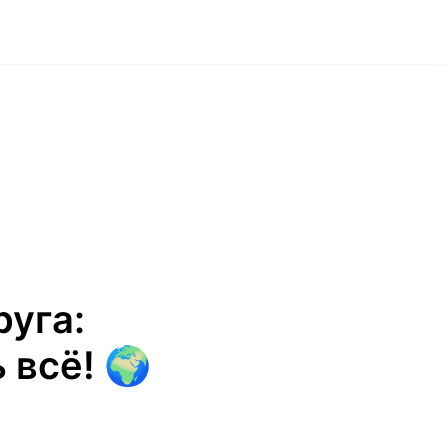
руга:
 всё! 🌍