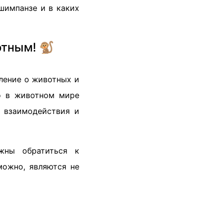
шимпанзе и в каких
отным! 🐒
ление о животных и
о в животном мире
о взаимодействия и
жны обратиться к
можно, являются не