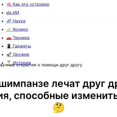
🧠 Как это устроено
🤖 ИИ
🧬 Наука
🪐 Космос
🚗 Техника
📱 Гаджеты
🚀 Оружие
⏳ История
научные открытия о помощи друг другу
шимпанзе лечат друг д
я, способные изменить
🤔