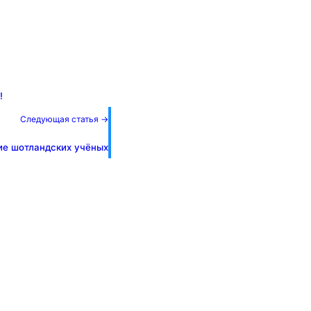
!
Следующая статья →
ие шотландских учёных