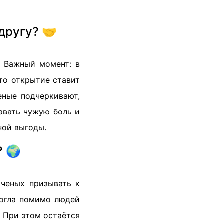
другу? 🤝
. Важный момент: в
то открытие ставит
еные подчеркивают,
авать чужую боль и
ной выгоды.
? 🌍
ученых призывать к
могла помимо людей
. При этом остаётся