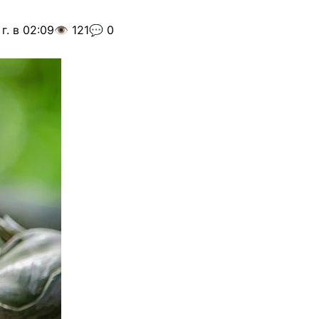
г. в 02:09
👁️ 121
💬 0