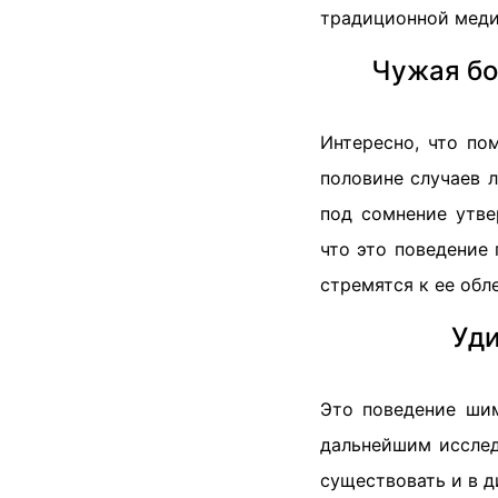
традиционной меди
Чужая бо
Интересно, что по
половине случаев 
под сомнение утве
что это поведение
стремятся к ее об
Уди
Это поведение шим
дальнейшим исслед
существовать и в д