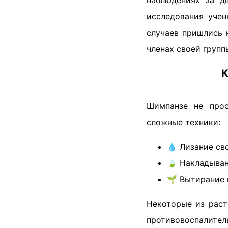
наблюдениях за д
исследования учен
случаев пришлись н
членах своей групп
К
Шимпанзе не прос
сложные техники:
💧 Лизание св
🍃 Накладыван
🌱 Вытирание 
Некоторые из раст
противовоспалите