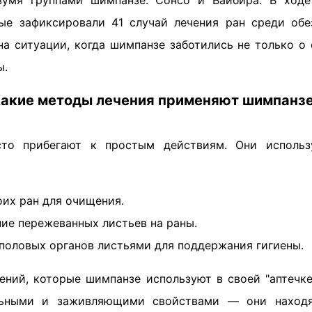
вумя группами шимпанзе: Сонсо и Вайбира. В ходе
ые зафиксировали 41 случай лечения ран среди обе
а ситуации, когда шимпанзе заботились не только о 
ы.
акие методы лечения применяют шимпанз
то прибегают к простым действиям. Они использ
оих ран для очищения.
ие пережеванных листьев на раны.
половых органов листьями для поддержания гигиены.
ений, которые шимпанзе используют в своей "аптечке
льными и заживляющими свойствами — они наход