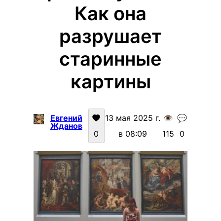
Как она
разрушает
старинные
картины
Евгений
13 мая 2025 г.
👁️
💬
Жданов
0
в 08:09
115
0