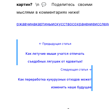
картин?
\n💬 Поделитесь своими
мыслями в комментариях ниже!
ржавчина
картины
искусство
сохранение
исслед
← Предыдущая статья
Как летучие мыши учатся отличать
съедобных лягушек от ядовитых!
Следующая статья →
Как переработка кукурузных отходов может
изменить наше будущее