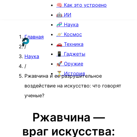
🧠 Как это устроено
🤖 ИИ
🧬 Наука
🪐 Космос
Главная
🚗 Техника
/
📱 Гаджеты
Наука
🚀 Оружие
/
⏳ История
Ржавчина и ее разрушительное
воздействие на искусство: что говорят
ученые?
Ржавчина —
враг искусства: