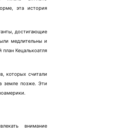
орме, эта история
ганты, достигающие
были медлительны и
й план Кецалькоатля
в, которых считали
а земле позже. Эти
зоамерики.
влекать внимание