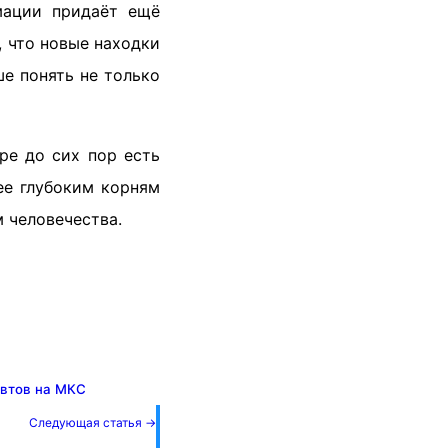
мации придаёт ещё
, что новые находки
ше понять не только
ре до сих пор есть
ее глубоким корням
 человечества.
автов на МКС
Следующая статья →