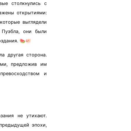
вые столкнулись с
ажены открытиями:
 которые выглядели
 Пуэбла, они были
здания. 🍉🐖
ла другая сторона.
ами, предложив им
 превосходством и
зания не утихают.
предыдущей эпохи,