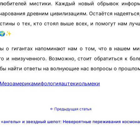
 любителей мистики. Каждый новый обрывок инфор
чарования древним цивилизациям. Остаётся надеяться
тины о тех, кто стоял выше всех, и помогут нам луч
. 🌍✨
ы о гигантах напоминают нам о том, что в нашем ми
го и неизученного. Возможно, стоит обратиться к бол
обы найти ответы на волнующие нас вопросы о прошлом
Мезоамерика
мифология
ацтеки
ольмеки
← Предыдущая статья
 «ангелы» и звездный шепот: Невероятные переживания космон