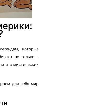
мерики:
?
легендам, которые
битают не только в
но и в мистических
кроем для себя мир
сти