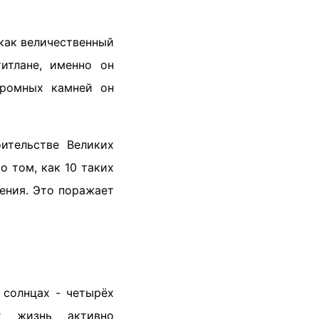
как величественный
титлане, именно он
громных камней он
ительстве Великих
 том, как 10 таких
ения. Это поражает
 солнцах - четырёх
х жизнь активно