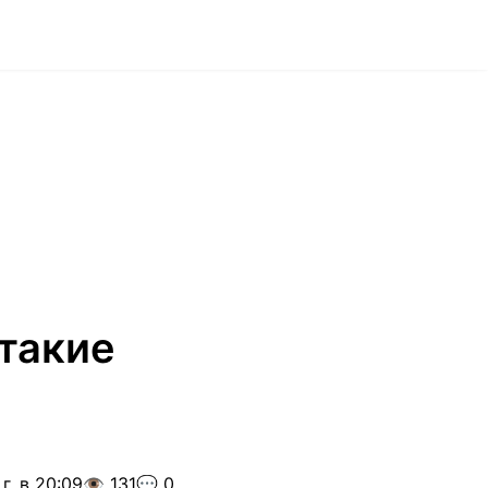
 такие
г. в 20:09
👁️ 131
💬 0