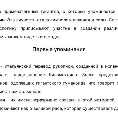
 примечательных гигантов, о которых упоминается 
ин
. Эта личность стала символом величия и силы. Со
сполину приписывают участие в создании разли
 мы можем видеть и сегодня.
Первые упоминания
- итальянский перевод рукописи, созданной в испа
нает олицетворение Кинаметцина. Здесь предста
нов, одолевших гигантского гуманоида, что говорит 
местном фольклоре.
лан
- их имена неразрывно связаны с этой историей. Г
поминают как о великой расе, которая существовала д