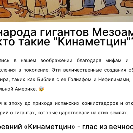
народа гигантов Мезоа
кто такие "Кинаметцин"
елись в нашем воображении благодаря мифам и 
оления в поколение. Эти величественные создания о
мира, таких как Библия с ее Голиафом и Нефилимами, 
льной Америке. 🤯
я в эпоху до прихода испанских конкистадоров и от
ий о гигантах, которые царствовали на этих землях.
евний «Кинаметцин» - глас из вечно