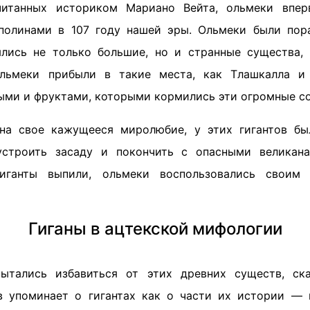
читанных историком Мариано Вейта, ольмеки впер
полинами в 107 году нашей эры. Ольмеки были пор
лись не только большие, но и странные существа,
ольмеки прибыли в такие места, как Тлашкалла и
ыми и фруктами, которыми кормились эти огромные со
на свое кажущееся миролюбие, у этих гигантов бы
строить засаду и покончить с опасными великан
гиганты выпили, ольмеки воспользовались своим
Гиганы в ацтекской мифологии
ытались избавиться от этих древних существ, ска
в упоминает о гигантах как о части их истории — 