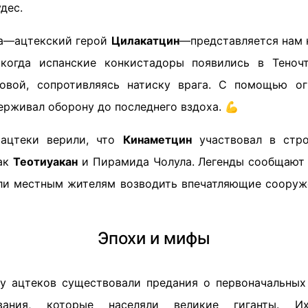
дес.
а—ацтекский герой
Цилакатцин
—представляется нам 
 когда испанские конкистадоры появились в Теноч
довой, сопротивляясь натиску врага. С помощью о
ерживал оборону до последнего вздоха. 💪
 ацтеки верили, что
Кинаметцин
участвовал в стро
как
Теотиуакан
и Пирамида Чолула. Легенды сообщают о
ли местным жителям возводить впечатляющие сооруж
Эпохи и мифы
 у ацтеков существовали предания о первоначальных
вания, которые населяли великие гиганты. И