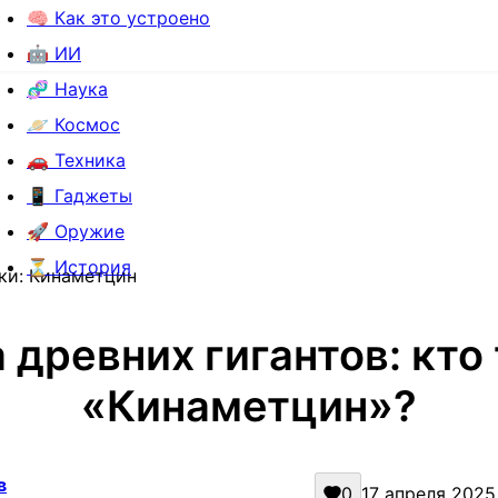
🧠 Как это устроено
🤖 ИИ
🧬 Наука
🪐 Космос
🚗 Техника
📱 Гаджеты
🚀 Оружие
⏳ История
ки: Кинаметцин
 древних гигантов: кто
«Кинаметцин»?
в
0
17 апреля 2025 