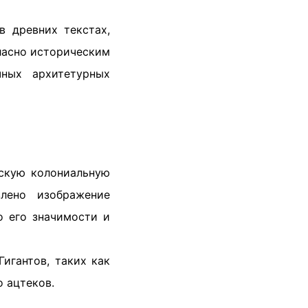
в древних текстах,
гласно историческим
чных архитетурных
нскую колониальную
влено изображение
о его значимости и
игантов, таких как
о ацтеков.