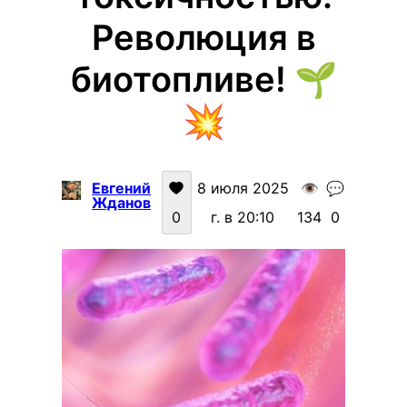
Революция в
биотопливе! 🌱
💥
Евгений
8 июля 2025
👁️
💬
Жданов
0
г. в 20:10
134
0