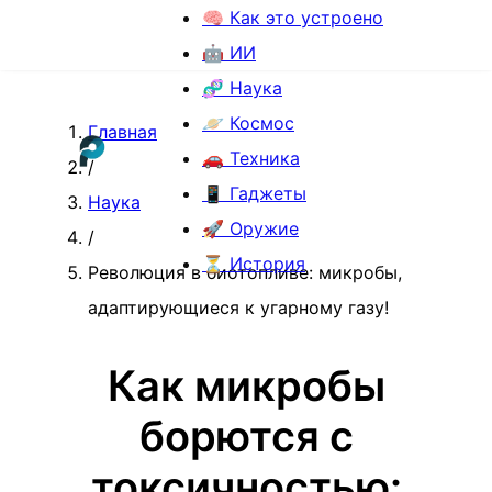
🧠 Как это устроено
🤖 ИИ
🧬 Наука
🪐 Космос
Главная
🚗 Техника
/
📱 Гаджеты
Наука
🚀 Оружие
/
⏳ История
Революция в биотопливе: микробы,
адаптирующиеся к угарному газу!
Как микробы
борются с
токсичностью: