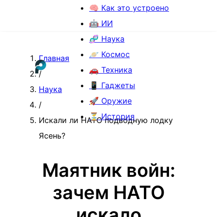
🧠 Как это устроено
🤖 ИИ
🧬 Наука
🪐 Космос
Главная
🚗 Техника
/
📱 Гаджеты
Наука
🚀 Оружие
/
⏳ История
Искали ли НАТО подводную лодку
Ясень?
Маятник войн:
зачем НАТО
искало