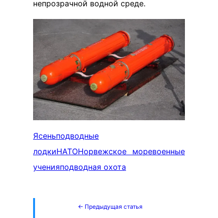
непрозрачной водной среде.
Ясень
подводные
лодки
НАТО
Норвежское море
военные
учения
подводная охота
← Предыдущая статья