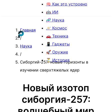
🧠 Как это устроено
🤖 ИИ
🧬 Наука
🪐 Космос
Главная
🚗 Техника
/
📱 Гаджеты
Наука
🚀 Оружие
/
⏳ История
Сиборгий-257: новые горизонты в
изучении сверхтяжелых ядер
Новый изотоп
сиборгия-257:
волшебный мир