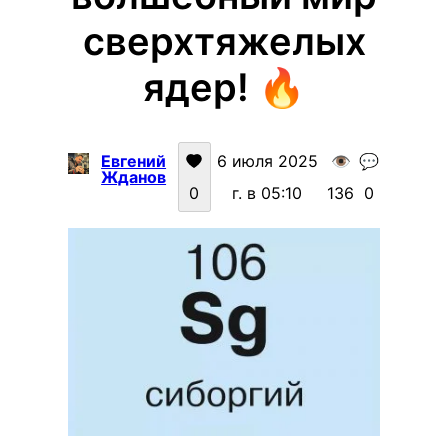
сверхтяжелых
ядер! 🔥
Евгений
6 июля 2025
👁️
💬
Жданов
0
г. в 05:10
136
0