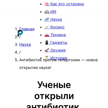
🧠 Как это устроено
🤖 ИИ
🧬 Наука
🪐 Космос
Главная
🚗 Техника
/
📱 Гаджеты
Наука
🚀 Оружие
/
⏳ История
Антибиотик против гипертонии — новое
открытие науки!
Ученые
открыли
антибиотик,