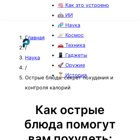
🧠 Как это устроено
🤖 ИИ
🧬 Наука
🪐 Космос
Главная
🚗 Техника
/
📱 Гаджеты
Наука
🚀 Оружие
/
⏳ История
Острые блюда: секрет похудения и
контроля калорий
Как острые
блюда помогут
вам похудеть: