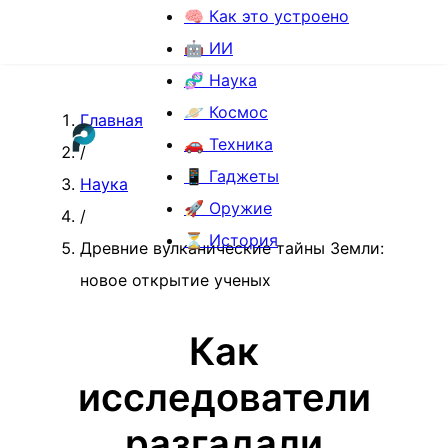
🧠 Как это устроено
🤖 ИИ
🧬 Наука
🪐 Космос
Главная
🚗 Техника
/
📱 Гаджеты
Наука
🚀 Оружие
/
⏳ История
Древние вулканические тайны Земли:
новое открытие ученых
Как
исследователи
разгадали