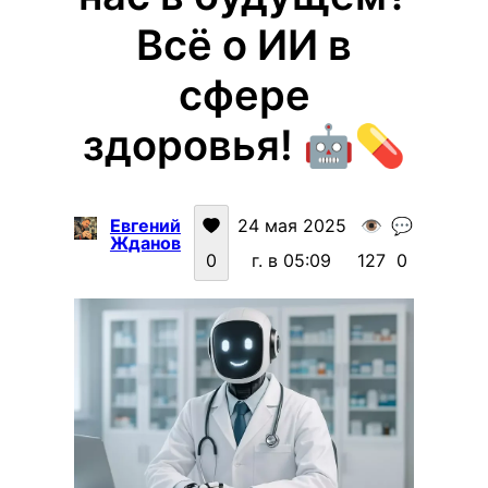
Всё о ИИ в
сфере
здоровья! 🤖💊
Евгений
24 мая 2025
👁️
💬
Жданов
0
г. в 05:09
127
0