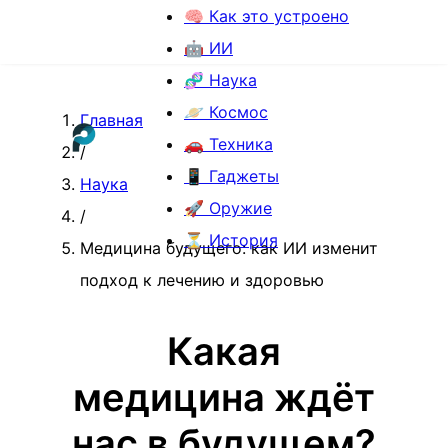
🧠 Как это устроено
🤖 ИИ
🧬 Наука
🪐 Космос
Главная
🚗 Техника
/
📱 Гаджеты
Наука
🚀 Оружие
/
⏳ История
Медицина будущего: как ИИ изменит
подход к лечению и здоровью
Какая
медицина ждёт
нас в будущем?