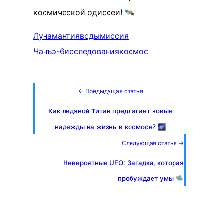
космической одиссеи! 🛰️
Луна
мантия
воды
миссия
Чанъэ-6
исследования
космос
← Предыдущая статья
Как ледяной Титан предлагает новые
надежды на жизнь в космосе? 🌌
Следующая статья →
Невероятные UFO: Загадка, которая
пробуждает умы 🛸