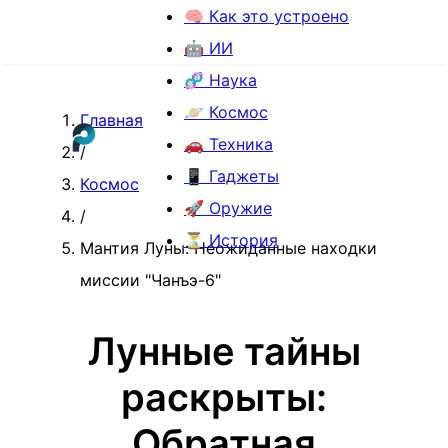
🧠 Как это устроено
🤖 ИИ
🧬 Наука
🪐 Космос
Главная
🚗 Техника
/
📱 Гаджеты
Космос
🚀 Оружие
/
⏳ История
Мантия Луны: Неожиданные находки
миссии "Чанъэ-6"
Лунные тайны
раскрыты:
Обратная