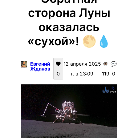
сторона Луны
оказалась
«сухой»! 🌕💧
Евгений
12 апреля 2025
👁️
💬
Жданов
0
г. в 23:09
119
0