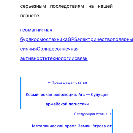
серьезным последствиям на нашей
планете.
геомагнитная
буря
космос
техника
GPS
электричество
полярны
сияния
Солнце
солнечная
активность
технологии
связь
← Предыдущая статья
Космическая революция: Arc — будущее
армейской логистики
Следующая статья →
Металлический ореол Земли: Угроза от