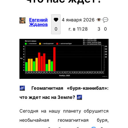
Евгений
4 января 2026
👁️
💬
Жданов
0
г. в 11:28
3
0
🌌
Геомагнитная «буря-каннибал»:
что ждет нас на Земле?
🌌
Сегодня на нашу планету обрушится
необычайная геомагнитная буря,