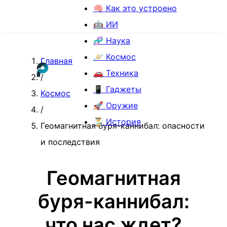
🧠 Как это устроено
🤖 ИИ
🧬 Наука
🪐 Космос
Главная
🚗 Техника
/
📱 Гаджеты
Космос
🚀 Оружие
/
⏳ История
Геомагнитная буря-каннибал: опасности
и последствия
Геомагнитная
буря-каннибал:
что нас ждет?