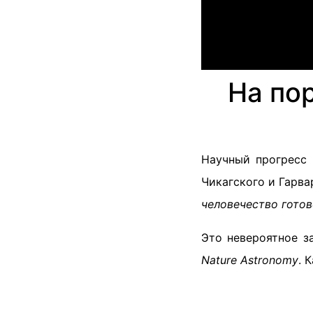
На по
Научный прогресс 
Чикагского и Гарва
человечество гото
Это невероятное з
Nature Astronomy
. 