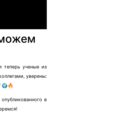
 можем
и теперь ученые из
коллегами, уверены:
!
🌍🔥
 опубликованного в
еремся!