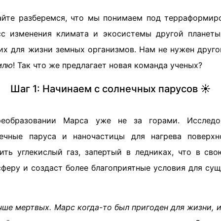
айте разберемся, что мы понимаем под терраформир
сс изменения климата и экосистемы другой планет
их для жизни земных организмов. Нам не нужен друго
млю
! Так что же предлагает новая команда ученых?
Шаг 1: Начинаем с солнечных парусов ☀️
еобразовании Марса уже не за горами. Исследов
нечные паруса и наночастицы для нагрева поверхн
ть углекислый газ, запертый в ледниках, что в св
феру и создаст более благоприятные условия для су
чше мертвых. Марс когда-то был пригоден для жизни, 