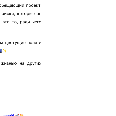
обещающий проект.
 риски, которые он
 это то, ради чего
им цветущие поля и
 🌌✨
 жизнью на других
ленной! 🚀💥