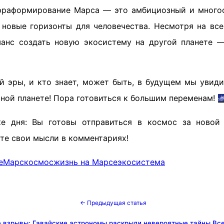
ерраформирование Марса — это амбициозный и много
новые горизонты для человечества. Несмотря на все
анс создать новую экосистему на другой планете —
й эры, и кто знает, может быть, в будущем мы увид
сной планете! Пора готовиться к большим переменам!
ке дня: Вы готовы отправиться в космос за новой
те свои мысли в комментариях!
е
Марс
космос
жизнь на Марсе
экосистема
← Предыдущая статья
 взрывы: Гавайские астрономы раскрыли невероятные тайны Все