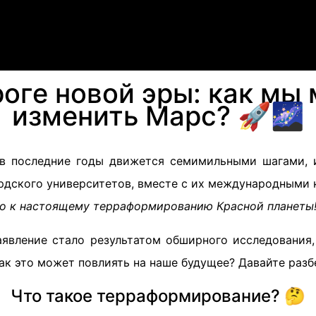
роге новой эры: как мы
изменить Марс? 🚀🌌
в последние годы движется семимильными шагами, 
рдского университетов, вместе с их международными 
во к настоящему терраформированию Красной планеты
аявление стало результатом обширного исследования,
Как это может повлиять на наше будущее? Давайте разб
Что такое терраформирование? 🤔