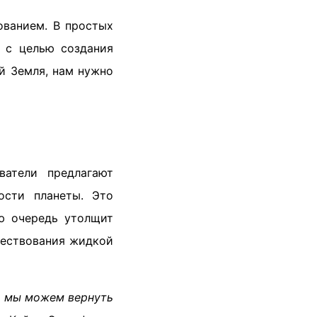
ованием. В простых
ы с целью создания
й Земля, нам нужно
атели предлагают
ости планеты. Это
ою очередь утолщит
ществования жидкой
и мы можем вернуть