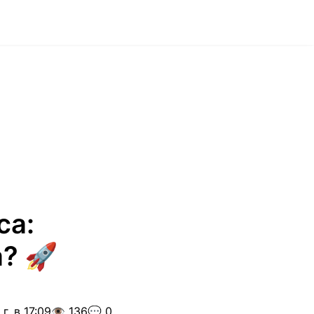
са:
? 🚀
г. в 17:09
👁️ 136
💬 0