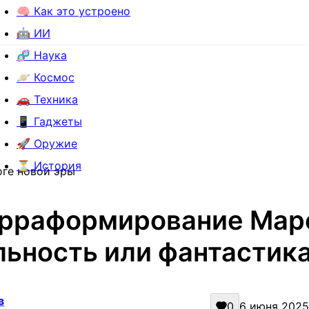
🧠 Как это устроено
🤖 ИИ
🧬 Наука
🪐 Космос
🚗 Техника
📱 Гаджеты
🚀 Оружие
⏳ История
ге новой эры
рраформирование Мар
льность или фантастика
в
0
6 июня 2025 