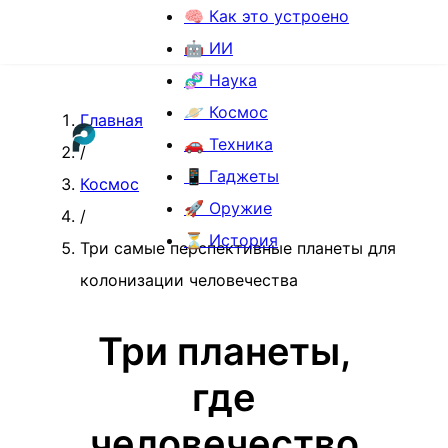
🧠 Как это устроено
🤖 ИИ
🧬 Наука
🪐 Космос
Главная
🚗 Техника
/
📱 Гаджеты
Космос
🚀 Оружие
/
⏳ История
Три самые перспективные планеты для
колонизации человечества
Три планеты,
где
человечество