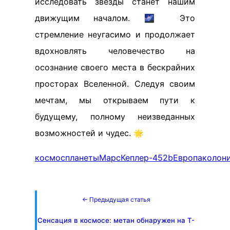
исследовать звёзды станет нашим
движущим началом. 🌌 Это
стремление неугасимо и продолжает
вдохновлять человечество на
осознание своего места в бескрайних
просторах Вселенной. Следуя своим
мечтам, мы открываем пути к
будущему, полному неизведанных
возможностей и чудес. 🌟
космос
планеты
Марс
Кеплер-452b
Европа
колон
← Предыдущая статья
Сенсация в космосе: метан обнаружен на Т-