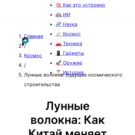
🧠 Как это устроено
🤖 ИИ
🧬 Наука
🪐 Космос
Главная
🚗 Техника
/
📱 Гаджеты
Космос
🚀 Оружие
/
⏳ История
Лунные волокна: Будущее космического
строительства
Лунные
волокна: Как
Китай меняет