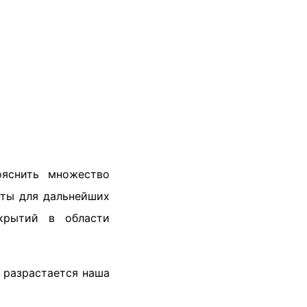
ояснить множество
нты для дальнейших
крытий в области
 разрастается наша