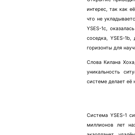
интерес, так как е
что не укладываетс
YSES-1c, оказалас
соседка, YSES-1b,
горизонты для науч
Слова Килана Хоха
уникальность сит
системе делает её 
Система YSES-1 си
миллионов лет на
экзопланет, удал