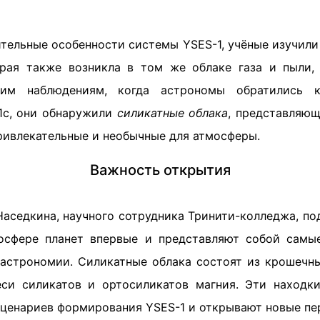
тельные особенности системы YSES-1, учёные изучили
рая также возникла в том же облаке газа и пыли,
шим наблюдениям, когда астрономы обратились 
1c, они обнаружили
силикатные облака
, представляю
ривлекательные и необычные для атмосферы.
Важность открытия
Наседкина, научного сотрудника Тринити-колледжа, по
осфере планет впервые и представляют собой самые
 астрономии. Силикатные облака состоят из крошечн
си силикатов и ортосиликатов магния. Эти находк
ценариев формирования YSES-1 и открывают новые пе