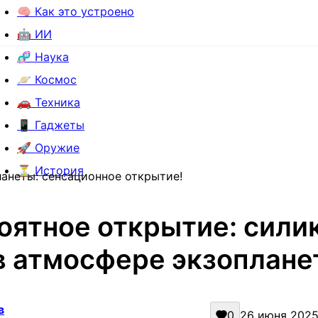
🧠 Как это устроено
🤖 ИИ
🧬 Наука
🪐 Космос
🚗 Техника
📱 Гаджеты
🚀 Оружие
⏳ История
анеты: сенсационное открытие!
оятное открытие: сили
в атмосфере экзоплан
в
0
26 июня 2025 