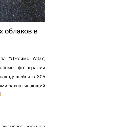
 облаков в
па "Джеймс Уэбб",
обные фотографии
 находящейся в 305
лями захватывающий

 вызывает большой