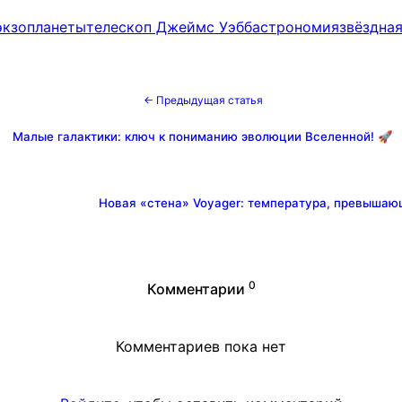
экзопланеты
телескоп Джеймс Уэбб
астрономия
звёздна
← Предыдущая статья
Малые галактики: ключ к пониманию эволюции Вселенной! 🚀
Новая «стена» Voyager: температура, превышаю
0
Комментарии
Комментариев пока нет