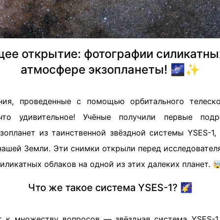
ее открытие: фотографии силикатных
атмосфере экзопланеты! 🌌✨
ния, проведенные с помощью орбитального телеско
что удивительное! Учёные получили первые подр
зопланет из таинственной звёздной системы YSES-1,
 нашей Земли. Эти снимки открыли перед исследовате
иликатных облаков на одной из этих далеких планет. 
Что же такое система YSES-1? 🌠
т к множеству вопросов — звёздная система YSES-1