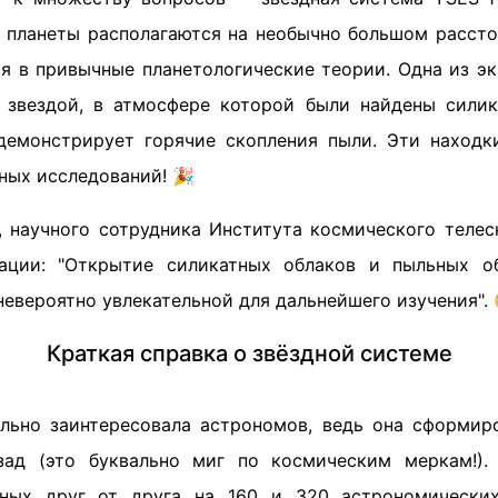
ё планеты располагаются на необычно большом рассто
я в привычные планетологические теории. Одна из эк
ь звездой, в атмосфере которой были найдены силик
 демонстрирует горячие скопления пыли. Эти наход
ных исследований! 🎉
, научного сотрудника Института космического телес
уации: "Открытие силикатных облаков и пыльных о
невероятно увлекательной для дальнейшего изучения". 
Краткая справка о звёздной системе
льно заинтересовала астрономов, ведь она сформиро
зад (это буквально миг по космическим меркам!).
ённых друг от друга на 160 и 320 астрономических