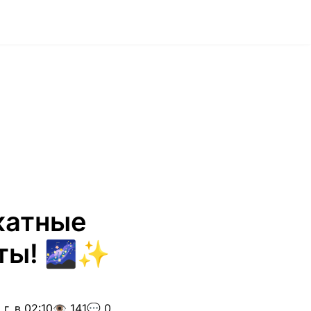
катные
еты! 🌌✨
г. в 02:10
👁️ 141
💬 0