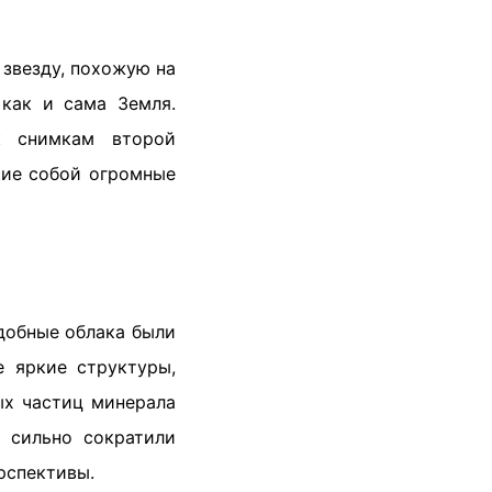
 звезду, похожую на
 как и сама Земля.
к снимкам второй
щие собой огромные
добные облака были
 яркие структуры,
ых частиц минерала
и сильно сократили
рспективы.