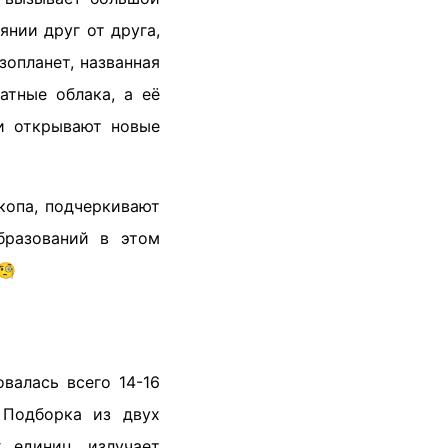
янии друг от друга,
зопланет, названная
атные облака, а её
ки открывают новые
копа, подчеркивают
бразований в этом
🧐
валась всего 14-16
 Подборка из двух
 единиц, излучает