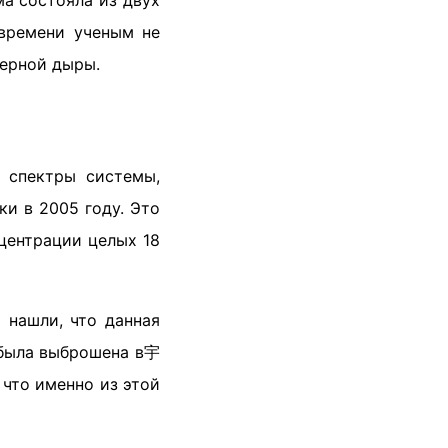
ма состояла из двух
 времени ученым не
черной дыры.
е спектры системы,
и в 2005 году. Это
нцентрации целых 18
 нашли, что данная
 была выброшена в宇
что именно из этой