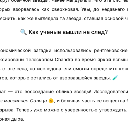
руг обычной звезды. Ранее мы думали, что эта систе
торых взорвалась как сверхновая. Увы, до недавнего
яснить, как же выглядела та звезда, ставшая основой 
🔍 Как ученые вышли на след?
ономической загадки использовались рентгеновски
ксированы телескопом Chandra во время яркой вспышк
в стоге сена, но исследователи смогли определить ко
ов, которые остались от взорвавшейся звезды. 🧪
аг — это воссоздание облика звезды! Исследователи
аз массивнее Солнца
🌞, и большая часть ее вещества
зрыва. Теперь уже можно с уверенностью утверждать, 
рная дыра.