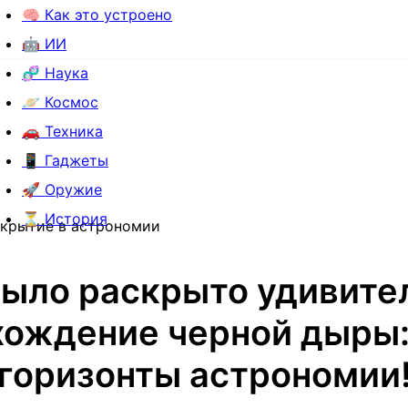
🧠 Как это устроено
🤖 ИИ
🧬 Наука
🪐 Космос
🚗 Техника
📱 Гаджеты
🚀 Оружие
⏳ История
ткрытие в астрономии
было раскрыто удивите
хождение черной дыры:
горизонты астрономии