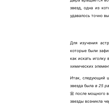
дыра вращается вок
звезд, одна из ко
удавалось точно вы
Для изучения астр
которые были зафи
как искать иголку 
химических элемент
Итак, следующий ш
звезда была
в 25 р
宙 после мощного в
звезды возникла че