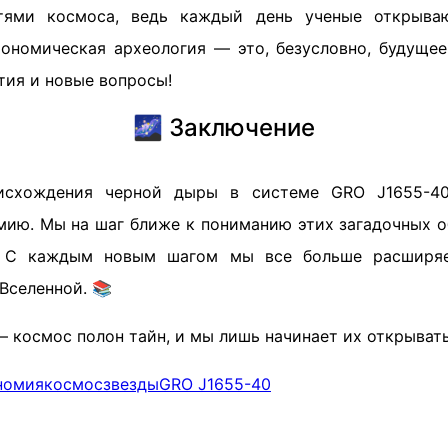
тями космоса, ведь каждый день ученые открыва
рономическая археология — это, безусловно, будущее
тия и новые вопросы!
🌌 Заключение
исхождения черной дыры в системе GRO J1655-4
мию. Мы на шаг ближе к пониманию этих загадочных о
. С каждым новым шагом мы все больше расширяе
Вселенной. 📚
— космос полон тайн, и мы лишь начинает их открыват
номия
космос
звезды
GRO J1655-40