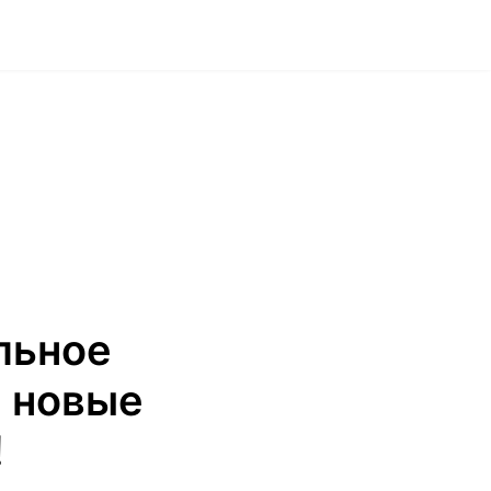
льное
 новые
!