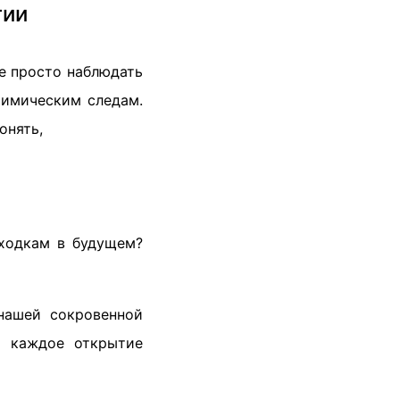
гии
е просто наблюдать
имическим следам.
онять,
аходкам в будущем?
нашей сокровенной
е каждое открытие