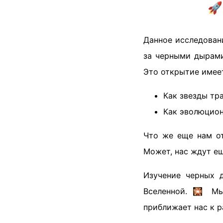
🚀
Данное исследован
за черными дырами
Это открытие имеет
Как звезды тр
Как эволюцио
Что же еще нам от
Может, нас ждут е
Изучение черных 
Вселенной. 🎇 Мы
приближает нас к р