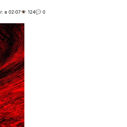
г. в 02:07
👁️ 124
💬 0